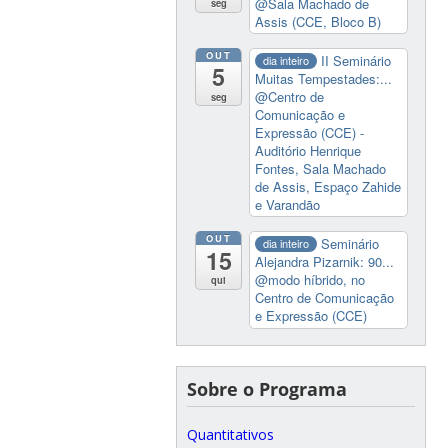
@Sala Machado de
seg
Assis (CCE, Bloco B)
OUT
II Seminário
dia inteiro
5
Muitas Tempestades:...
@Centro de
seg
Comunicação e
Expressão (CCE) -
Auditório Henrique
Fontes, Sala Machado
de Assis, Espaço Zahide
e Varandão
OUT
Seminário
dia inteiro
15
Alejandra Pizarnik: 90...
@modo híbrido, no
qui
Centro de Comunicação
e Expressão (CCE)
Sobre o Programa
Quantitativos