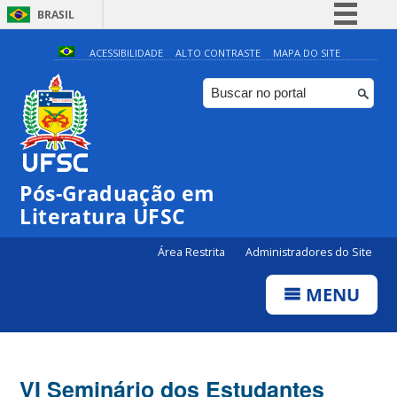
BRASIL
Simplifique!
ACESSIBILIDADE
ALTO CONTRASTE
MAPA DO SITE
Comunica BR
Participe
Acesso à informação
Legislação
Pós-Graduação em
Canais
Literatura UFSC
Área Restrita
Administradores do Site
MENU
VI Seminário dos Estudantes