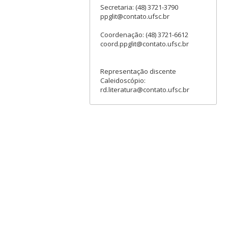
Secretaria: (48) 3721-3790
ppglit@contato.ufsc.br
Coordenação: (48) 3721-6612
coord.ppglit@contato.ufsc.br
Representação discente
Caleidoscópio:
rd.literatura@contato.ufsc.br