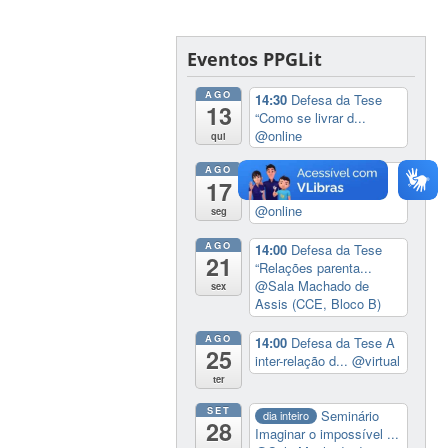
Eventos PPGLit
AGO
14:30
Defesa da Tese
13
“Como se livrar d...
@online
qui
AGO
09:30
Defesa da Tese
17
“Talvez o feminin...
@online
seg
AGO
14:00
Defesa da Tese
21
“Relações parenta...
@Sala Machado de
sex
Assis (CCE, Bloco B)
AGO
14:00
Defesa da Tese A
25
inter-relação d...
@virtual
ter
SET
Seminário
dia inteiro
28
Imaginar o impossível ...