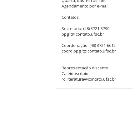
Quarta, das 14h às 16h.
Agendamento por e-mail.
Contatos:
Secretaria: (48) 3721-3790
ppglit@contato.ufsc.br
Coordenação: (48) 3721-6612
coord.ppglit@contato.ufsc.br
Representação discente
Caleidoscópio:
rd.literatura@contato.ufsc.br