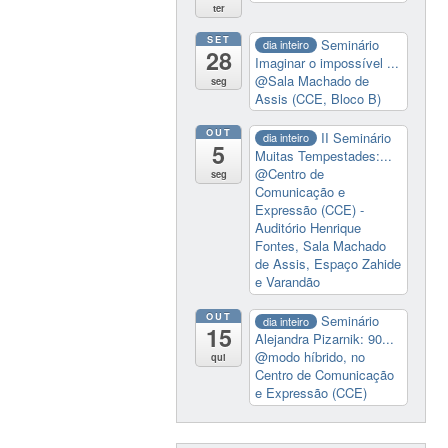
ter
SET
Seminário
dia inteiro
28
Imaginar o impossível ...
@Sala Machado de
seg
Assis (CCE, Bloco B)
OUT
II Seminário
dia inteiro
5
Muitas Tempestades:...
@Centro de
seg
Comunicação e
Expressão (CCE) -
Auditório Henrique
Fontes, Sala Machado
de Assis, Espaço Zahide
e Varandão
OUT
Seminário
dia inteiro
15
Alejandra Pizarnik: 90...
@modo híbrido, no
qui
Centro de Comunicação
e Expressão (CCE)