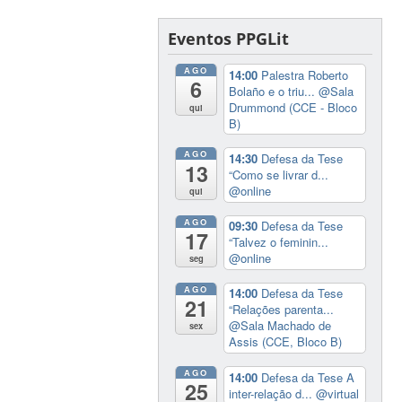
Eventos PPGLit
AGO
14:00
Palestra Roberto
6
Bolaño e o triu...
@Sala
Drummond (CCE - Bloco
qui
B)
AGO
14:30
Defesa da Tese
13
“Como se livrar d...
@online
qui
AGO
09:30
Defesa da Tese
17
“Talvez o feminin...
@online
seg
AGO
14:00
Defesa da Tese
21
“Relações parenta...
@Sala Machado de
sex
Assis (CCE, Bloco B)
AGO
14:00
Defesa da Tese A
25
inter-relação d...
@virtual