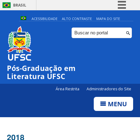
BRASIL
Simplifique!
ACESSIBILIDADE
ALTO CONTRASTE
MAPA DO SITE
Comunica BR
Participe
Acesso à informação
Legislação
Pós-Graduação em
Canais
Literatura UFSC
Área Restrita
Administradores do Site
MENU
2018