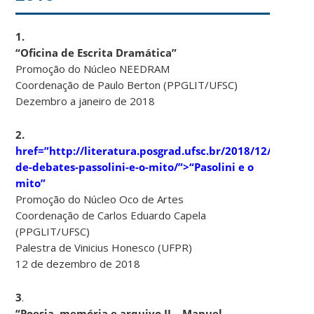
1.
“Oficina de Escrita Dramática”
Promoção do Núcleo NEEDRAM
Coordenação de Paulo Berton (PPGLIT/UFSC)
Dezembro a janeiro de 2018
2.
href=”http://literatura.posgrad.ufsc.br/2018/12/10/mes
de-debates-passolini-e-o-mito/”>“Pasolini e o
mito”
Promoção do Núcleo Oco de Artes
Coordenação de Carlos Eduardo Capela
(PPGLIT/UFSC)
Palestra de Vinicius Honesco (UFPR)
12 de dezembro de 2018
3
.
“Poesia, memória e arquivo II – Manuel