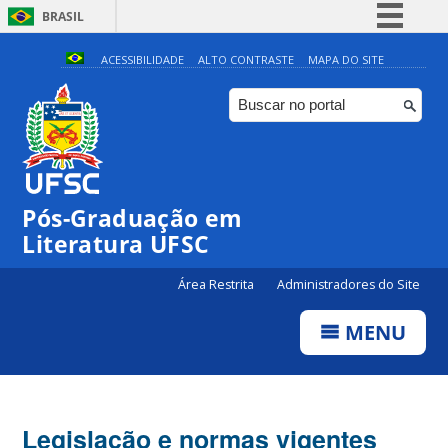
BRASIL
Simplifique!
ACESSIBILIDADE
ALTO CONTRASTE
MAPA DO SITE
Comunica BR
Participe
Acesso à informação
Legislação
Pós-Graduação em
Canais
Literatura UFSC
Área Restrita
Administradores do Site
MENU
Legislação e normas vigentes