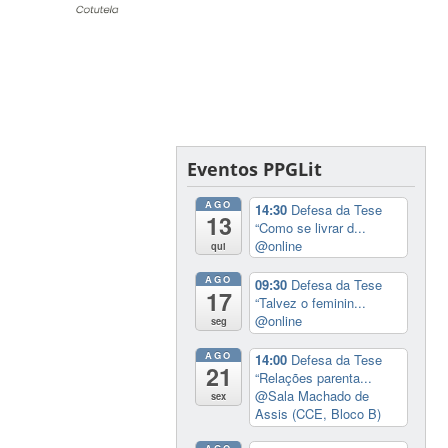
Eventos PPGLit
AGO
14:30
Defesa da Tese
13
“Como se livrar d...
@online
qui
AGO
09:30
Defesa da Tese
17
“Talvez o feminin...
@online
seg
AGO
14:00
Defesa da Tese
21
“Relações parenta...
@Sala Machado de
sex
Assis (CCE, Bloco B)
AGO