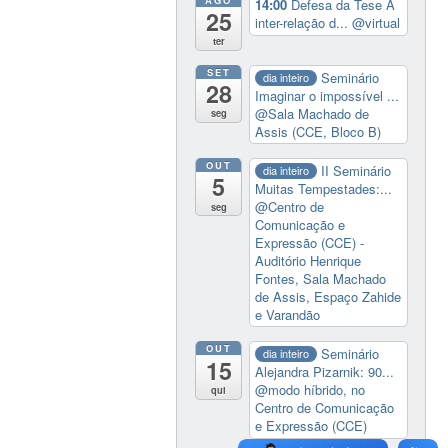
14:00
Defesa da Tese A
25
inter-relação d...
@virtual
ter
SET
Seminário
dia inteiro
28
Imaginar o impossível ...
@Sala Machado de
seg
Assis (CCE, Bloco B)
OUT
II Seminário
dia inteiro
5
Muitas Tempestades:...
@Centro de
seg
Comunicação e
Expressão (CCE) -
Auditório Henrique
Fontes, Sala Machado
de Assis, Espaço Zahide
e Varandão
OUT
Seminário
dia inteiro
15
Alejandra Pizarnik: 90...
@modo híbrido, no
qui
Centro de Comunicação
e Expressão (CCE)