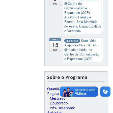
@Centro de
seg
Comunicação e
Expressão (CCE) -
Auditório Henrique
Fontes, Sala Machado
de Assis, Espaço Zahide
e Varandão
OUT
Seminário
dia inteiro
15
Alejandra Pizarnik: 90...
@modo híbrido, no
qui
Centro de Comunicação
e Expressão (CCE)
Sobre o Programa
Quantitativos
Regulares
Mestrado
Doutorado
Pós-Doutorado
Bolsistas