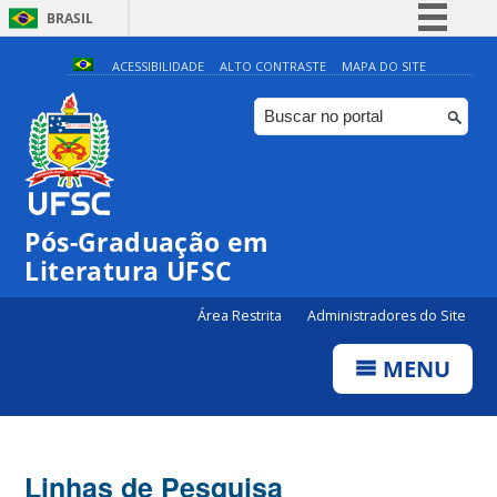
BRASIL
Simplifique!
ACESSIBILIDADE
ALTO CONTRASTE
MAPA DO SITE
Comunica BR
Participe
Acesso à informação
Legislação
Pós-Graduação em
Canais
Literatura UFSC
Área Restrita
Administradores do Site
MENU
Linhas de Pesquisa