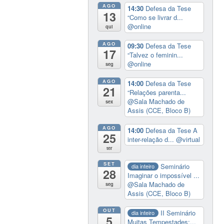
AGO
14:30
Defesa da Tese
13
“Como se livrar d...
@online
qui
AGO
09:30
Defesa da Tese
17
“Talvez o feminin...
@online
seg
AGO
14:00
Defesa da Tese
21
“Relações parenta...
@Sala Machado de
sex
Assis (CCE, Bloco B)
AGO
14:00
Defesa da Tese A
25
inter-relação d...
@virtual
ter
SET
Seminário
dia inteiro
28
Imaginar o impossível ...
@Sala Machado de
seg
Assis (CCE, Bloco B)
OUT
II Seminário
dia inteiro
5
Muitas Tempestades:...