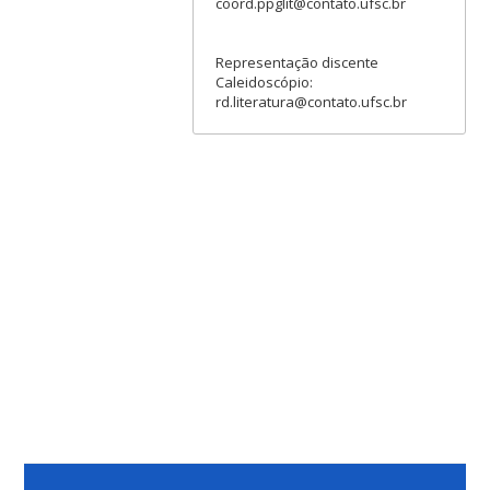
coord.ppglit@contato.ufsc.br
Representação discente
Caleidoscópio:
rd.literatura@contato.ufsc.br