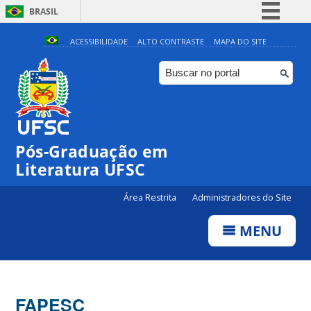
BRASIL
Simplifique!
ACESSIBILIDADE
ALTO CONTRASTE
MAPA DO SITE
Comunica BR
Participe
Acesso à informação
Legislação
Pós-Graduação em
Canais
Literatura UFSC
Área Restrita
Administradores do Site
MENU
FAPESC