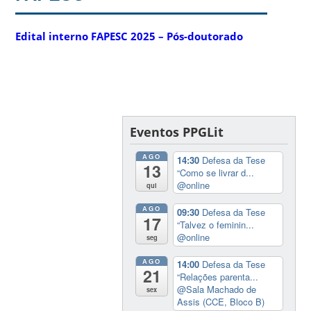
Edital interno FAPESC 2025 – Pós-doutorado
Eventos PPGLit
AGO
14:30
Defesa da Tese
13
“Como se livrar d...
@online
qui
AGO
09:30
Defesa da Tese
17
“Talvez o feminin...
@online
seg
AGO
14:00
Defesa da Tese
21
“Relações parenta...
@Sala Machado de
sex
Assis (CCE, Bloco B)