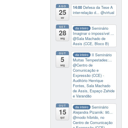
AGO
14:00
Defesa da Tese A
25
inter-relação d...
@virtual
ter
SET
Seminário
dia inteiro
28
Imaginar o impossível ...
@Sala Machado de
seg
Assis (CCE, Bloco B)
OUT
II Seminário
dia inteiro
5
Muitas Tempestades:...
@Centro de
seg
Comunicação e
Expressão (CCE) -
Auditório Henrique
Fontes, Sala Machado
de Assis, Espaço Zahide
e Varandão
OUT
Seminário
dia inteiro
15
Alejandra Pizarnik: 90...
@modo híbrido, no
qui
Centro de Comunicação
e Expressão (CCE)