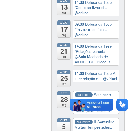
AGO
14:30
Defesa da Tese
13
“Como se livrar d...
@online
qui
AGO
09:30
Defesa da Tese
17
“Talvez o feminin...
@online
seg
AGO
14:00
Defesa da Tese
21
“Relações parenta...
@Sala Machado de
sex
Assis (CCE, Bloco B)
AGO
14:00
Defesa da Tese A
25
inter-relação d...
@virtual
ter
SET
Seminário
dia inteiro
28
Imaginar o impossível ...
@Sala Machado de
seg
Assis (CCE, Bloco B)
OUT
II Seminário
dia inteiro
5
Muitas Tempestades:...