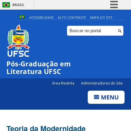
BRASIL
Simplifique!
ACESSIBILIDADE
ALTO CONTRASTE
MAPA DO SITE
Comunica BR
Participe
Acesso à informação
Legislação
Pós-Graduação em
Canais
Literatura UFSC
Área Restrita
Administradores do Site
MENU
Teoria da Modernidade