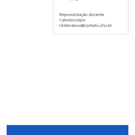
Representação discente
Caleidoscópio:
rd.literatura@contato.ufsc.br