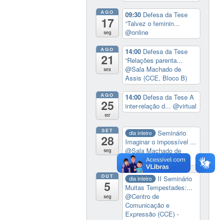
AGO
09:30
Defesa da Tese
17
“Talvez o feminin...
@online
seg
AGO
14:00
Defesa da Tese
21
“Relações parenta...
@Sala Machado de
sex
Assis (CCE, Bloco B)
AGO
14:00
Defesa da Tese A
25
inter-relação d...
@virtual
ter
SET
Seminário
dia inteiro
28
Imaginar o impossível ...
@Sala Machado de
seg
Assis (CCE, Bloco B)
OUT
II Seminário
dia inteiro
5
Muitas Tempestades:...
@Centro de
seg
Comunicação e
Expressão (CCE) -