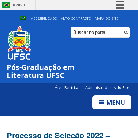
BRASIL
Simplifique!
ACESSIBILIDADE
ALTO CONTRASTE
MAPA DO SITE
Comunica BR
Participe
Acesso à informação
Legislação
Pós-Graduação em
Canais
Literatura UFSC
Área Restrita
Administradores do Site
MENU
Processo de Seleção 2022 –