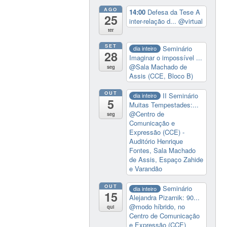
AGO
14:00
Defesa da Tese A
25
inter-relação d...
@virtual
ter
SET
Seminário
dia inteiro
28
Imaginar o impossível ...
@Sala Machado de
seg
Assis (CCE, Bloco B)
OUT
II Seminário
dia inteiro
5
Muitas Tempestades:...
@Centro de
seg
Comunicação e
Expressão (CCE) -
Auditório Henrique
Fontes, Sala Machado
de Assis, Espaço Zahide
e Varandão
OUT
Seminário
dia inteiro
15
Alejandra Pizarnik: 90...
@modo híbrido, no
qui
Centro de Comunicação
e Expressão (CCE)