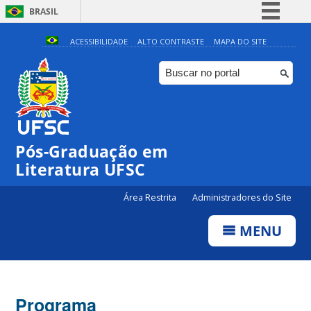
BRASIL
Simplifique!
ACESSIBILIDADE
ALTO CONTRASTE
MAPA DO SITE
Comunica BR
Participe
Acesso à informação
Legislação
Pós-Graduação em
Canais
Literatura UFSC
Área Restrita
Administradores do Site
MENU
Programa