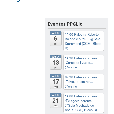
Eventos PPGLit
AGO
14:00
Palestra Roberto
6
Bolaño e o triu...
@Sala
Drummond (CCE - Bloco
qui
B)
AGO
14:30
Defesa da Tese
13
“Como se livrar d...
@online
qui
AGO
09:30
Defesa da Tese
17
“Talvez o feminin...
@online
seg
AGO
14:00
Defesa da Tese
21
“Relações parenta...
@Sala Machado de
sex
Assis (CCE, Bloco B)