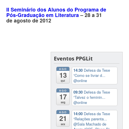
II Seminário dos Alunos do Programa de
Pós-Graduação em Literatura
– 28 a 31
de agosto de 2012
Eventos PPGLit
AGO
14:30
Defesa da Tese
13
“Como se livrar d...
@online
qui
AGO
09:30
Defesa da Tese
17
“Talvez o feminin...
@online
seg
AGO
14:00
Defesa da Tese
21
“Relações parenta...
@Sala Machado de
sex