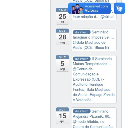
Assis (CCE, Bloco B)
AGO
14:00
Defesa da Tese A
25
inter-relação d...
@virtual
ter
SET
Seminário
dia inteiro
28
Imaginar o impossível ...
@Sala Machado de
seg
Assis (CCE, Bloco B)
OUT
II Seminário
dia inteiro
5
Muitas Tempestades:...
@Centro de
seg
Comunicação e
Expressão (CCE) -
Auditório Henrique
Fontes, Sala Machado
de Assis, Espaço Zahide
e Varandão
OUT
Seminário
dia inteiro
15
Alejandra Pizarnik: 90...
@modo híbrido, no
qui
Centro de Comunicação