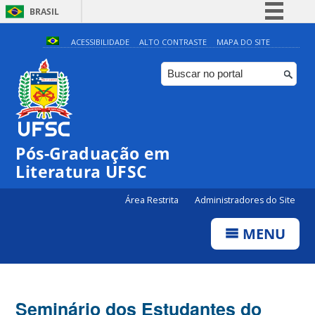
BRASIL
Simplifique!
ACESSIBILIDADE
ALTO CONTRASTE
MAPA DO SITE
Comunica BR
Participe
Acesso à informação
Legislação
Pós-Graduação em
Canais
Literatura UFSC
Área Restrita
Administradores do Site
MENU
Seminário dos Estudantes do