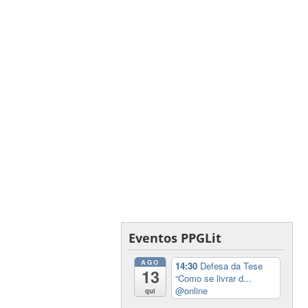
Eventos PPGLit
AGO
14:30
Defesa da Tese
13
“Como se livrar d...
@online
qui