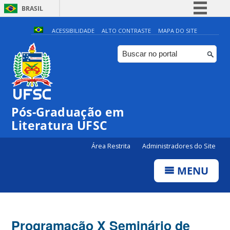
BRASIL
Simplifique!
ACESSIBILIDADE
ALTO CONTRASTE
MAPA DO SITE
Comunica BR
Participe
Acesso à informação
Legislação
Pós-Graduação em
Canais
Literatura UFSC
Área Restrita
Administradores do Site
MENU
Programação X Seminário de