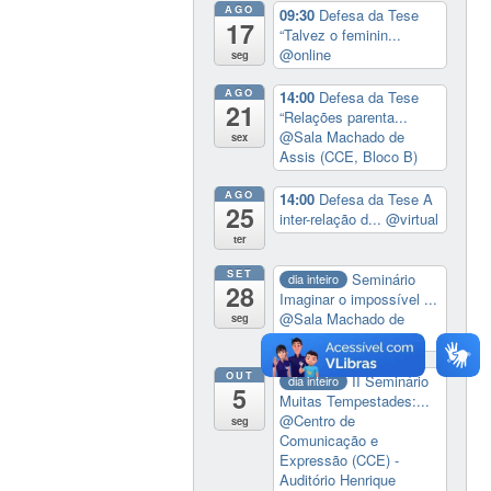
AGO
09:30
Defesa da Tese
17
“Talvez o feminin...
@online
seg
AGO
14:00
Defesa da Tese
21
“Relações parenta...
@Sala Machado de
sex
Assis (CCE, Bloco B)
AGO
14:00
Defesa da Tese A
25
inter-relação d...
@virtual
ter
SET
Seminário
dia inteiro
28
Imaginar o impossível ...
@Sala Machado de
seg
Assis (CCE, Bloco B)
OUT
II Seminário
dia inteiro
5
Muitas Tempestades:...
@Centro de
seg
Comunicação e
Expressão (CCE) -
Auditório Henrique