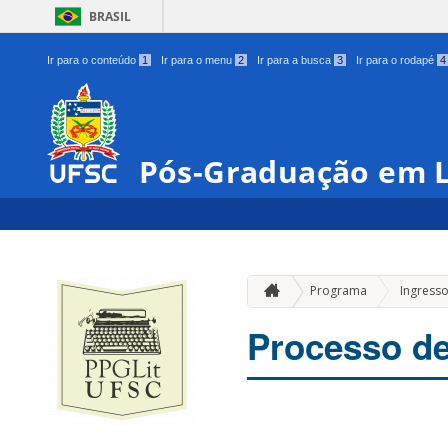
BRASIL
Ir para o conteúdo
1
Ir para o menu
2
Ir para a busca
3
Ir para o rodapé
4
Pós-Graduação em L
Programa
Ingress
Processo de