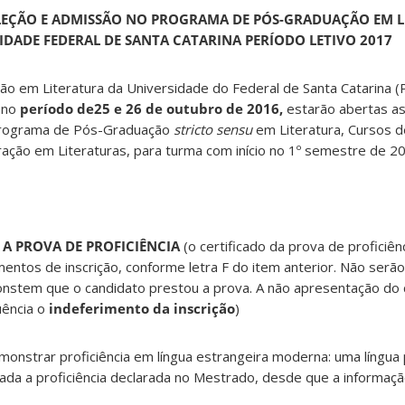
ELEÇÃO E ADMISSÃO NO PROGRAMA DE PÓS-GRADUAÇÃO EM L
IDADE FEDERAL DE SANTA CATARINA PERÍODO LETIVO 2017
 em Literatura da Universidade do Federal de Santa Catarina (
 no
período de25 e 26 de outubro de 2016,
estarão abertas as 
Programa de Pós-Graduação
stricto sensu
em Literatura, Cursos 
ação em Literaturas, para turma com início no 1º semestre de 2
 A PROVA DE PROFICIÊNCIA
(o certificado da prova de proficiên
ntos de inscrição, conforme letra F do item anterior. Não serão
stem que o candidato prestou a prova. A não apresentação do c
uência o
indeferimento da inscrição
)
strar proficiência em língua estrangeira moderna: uma língua
ada a proficiência declarada no Mestrado, desde que a informaç