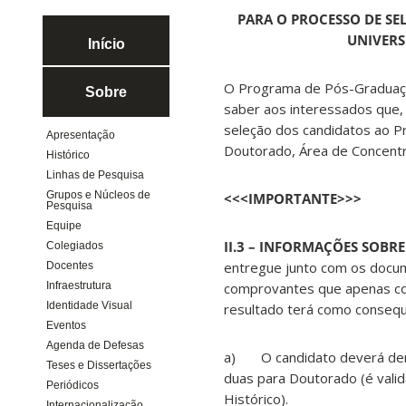
PARA O PROCESSO DE S
UNIVERS
Início
O Programa de Pós-Graduação
Sobre
saber aos interessados que,
seleção dos candidatos ao 
Apresentação
Doutorado, Área de Concentr
Histórico
Linhas de Pesquisa
Grupos e Núcleos de
<<<IMPORTANTE>>>
Pesquisa
Equipe
II.3 – INFORMAÇÕES SOBRE
Colegiados
entregue junto com os docume
Docentes
comprovantes que apenas con
Infraestrutura
Identidade Visual
resultado terá como conseq
Eventos
Agenda de Defesas
a) O candidato deverá demon
Teses e Dissertações
duas para Doutorado (é valid
Periódicos
Histórico).
Internacionalização