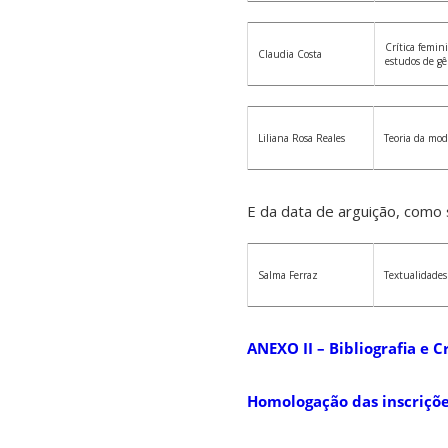
Crítica femini
Claudia Costa
estudos de g
Liliana Rosa Reales
Teoria da mo
E da data de arguição, como 
Salma Ferraz
Textualidades
ANEXO II – Bibliografia e C
Homologação das inscriçõ