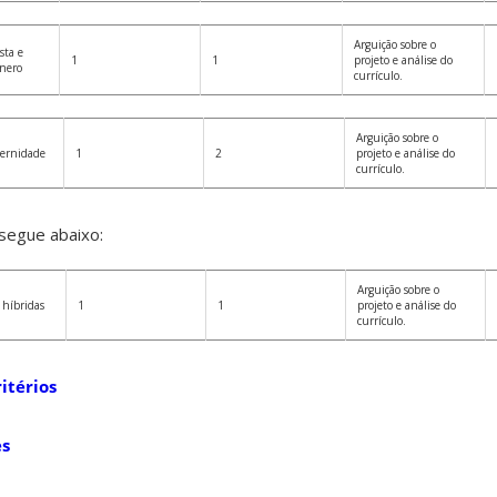
Arguição sobre o
sta e
1
1
projeto e análise do
ênero
currículo.
Arguição sobre o
dernidade
1
2
projeto e análise do
currículo.
segue abaixo:
Arguição sobre o
 híbridas
1
1
projeto e análise do
currículo.
ritérios
es