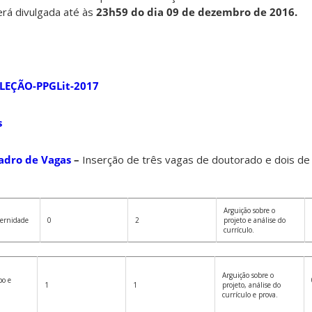
rá divulgada até às
23h59 do dia 09 de dezembro de 2016.
ELEÇÃO-PPGLit-2017
s
adro de Vagas
–
Inserção de três vagas de doutorado e dois de
Arguição sobre o
dernidade
0
2
projeto e análise do
currículo.
Arguição sobre o
po e
1
1
projeto, análise do
currículo e prova.