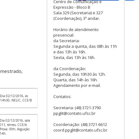
Centro de Comunicação e
Expressão - Bloco B
Sala 329 (Secretaria) e 327
(Coordenação), 3º andar.
Horário de atendimento
presencial:
da Secretaria:
Segunda a quinta, das 08h às 11h
e das 13h às 16h.
Sexta, das 13h às 16h.
da Coordenação:
 mestrado,
Segunda, das 10h30 às 12h.
Quarta, das 14h às 16h.
Agendamento por e-mail.
Contatos:
Dia 02/12/2016, às
14h30, NELIC, CCE/B.
Secretaria: (48) 3721-3790
ppglit@contato.ufsc.br
Dia 02/12/2016, sala
Coordenação: (48) 3721-6612
011, térreo, CCE/A.
Prova: 09h; Arguição:
coord.ppglit@contato.ufsc.br
14h.