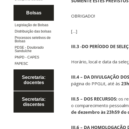
SOMENTE ESTES PREVISTOS 
Bolsas
OBRIGADO!
Legislação de Bolsas
[…]
Distribuição das bolsas
Processos seletivos de
Bolsas
III.3 -DO PERÍODO DE SELE
PDSE - Doutorado
Sanduíche
PNPD - CAPES
Horário, local e data da sele
FAPESC
III.4 – DA DIVULGAÇÃO DO
Secretaria:
docentes
página do PPGLit, até às
23
III.5 – DOS RECURSOS:
os re
Secretaria:
discentes
o comparecimento pessoalme
de dezembro às 23h59 do 
III.6 – DA HOMOLOGAÇÃO 