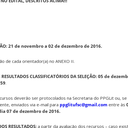
NO EDITAL, DESCRITOS ACIMA!!!
ÇÃO:
21 de novembro a 02 de dezembro de 2016.
ção de cada orientador(a) no ANEXO II.
S RESULTADOS CLASSIFICATÓRIOS DA SELEÇÃO:
05 de dezemb
h59
.
cursos deverão ser protocolados na Secretaria do PPGLit ou, se 
nte, enviados via e-mail para
ppglitufsc@gmail.com
entre às
dia 07 de dezembro de 2016.
DOS RESULTADOS:
a partir da avaliação dos recursos – caso exis