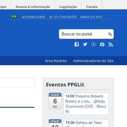
cipe
Acesso à informação
Legislação
Canais
ACESSIBILIDADE
ALTO CONTRASTE
MAPA DO SITE
Área Restrita
Administradores do Site
Eventos PPGLit
AGO
14:00
Palestra Roberto
6
Bolaño e o triu...
@Sala
Drummond (CCE - Bloco
qui
B)
AGO
14:30
Defesa da Tese