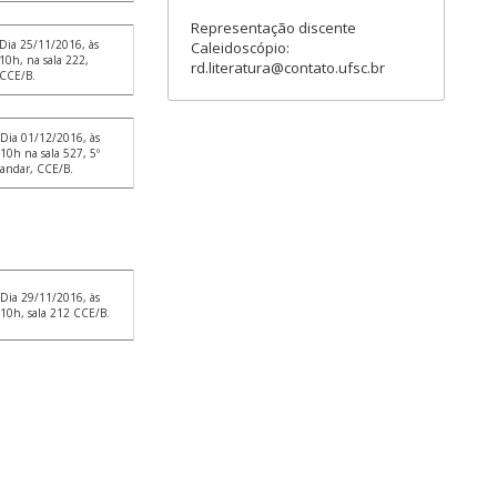
Representação discente
Dia 25/11/2016, às
Caleidoscópio:
10h, na sala 222,
rd.literatura@contato.ufsc.br
CCE/B.
Dia 01/12/2016, às
10h na sala 527, 5º
andar, CCE/B.
Dia 29/11/2016, às
10h, sala 212 CCE/B.