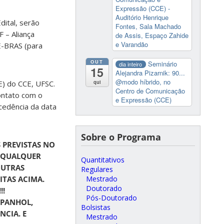
Expressão (CCE) -
Auditório Henrique
ital, serão
Fontes, Sala Machado
 – Aliança
de Assis, Espaço Zahide
e Varandão
PE-BRAS (para
OUT
Seminário
dia inteiro
15
Alejandra Pizarnik: 90...
@modo híbrido, no
) do CCE, UFSC.
qui
Centro de Comunicação
contato com o
e Expressão (CCE)
cedência da data
Sobre o Programa
S PREVISTAS NO
U QUALQUER
Quantitativos
OUTRAS
Regulares
Mestrado
ITAS ACIMA.
Doutorado
!!
Pós-Doutorado
SPANHOL,
Bolsistas
NCIA. E
Mestrado