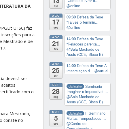
13
“Como se livrar d...
@online
ITERATURA DA
qui
AGO
09:30
Defesa da Tese
17
“Talvez o feminin...
@online
PPGLit UFSC) faz
seg
inscrições para a
AGO
14:00
Defesa da Tese
de Mestrado e de
21
“Relações parenta...
017.
@Sala Machado de
sex
Assis (CCE, Bloco B)
AGO
14:00
Defesa da Tese A
25
inter-relação d...
@virtual
ter
cia deverá ser
 aceitos
SET
Seminário
dia inteiro
28
Imaginar o impossível ...
ertificado com o
@Sala Machado de
seg
Assis (CCE, Bloco B)
OUT
II Seminário
 para Mestrado,
dia inteiro
5
Muitas Tempestades:...
ão conste no
@Centro de
seg
Comunicação e