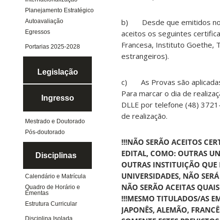
Planejamento Estratégico
b) Desde que emitidos nos ú
Autoavaliação
aceitos os seguintes certific
Egressos
Francesa, Instituto Goethe, T
Portarias 2025-2028
estrangeiros).
Legislação
c) As Provas são aplicadas 
Para marcar o dia de realiza
Ingresso
DLLE por telefone (48) 3721
de realização.
Mestrado e Doutorado
Pós-doutorado
!!!NÃO SERÃO ACEITOS CE
EDITAL, COMO: OUTRAS UN
Disciplinas
OUTRAS INSTITUIÇÃO QUE 
UNIVERSIDADES, NÃO SERÁ
Calendário e Matrícula
NÃO SERÃO ACEITAS QUAISQ
Quadro de Horário e
Ementas
!!!MESMO TITULADOS/AS E
Estrutura Curricular
JAPONÊS, ALEMÃO, FRANCÊS
Disciplina Isolada