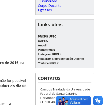
Doutorado
Corpo Docente
Egressos
Links úteis
PROPG UFSC
CAPES
Anpoll
Plataforma 9
Instagram PPGLit
Instagram Representação Disente
ro de 2016
, na
Youtube PPGLit
CONTATOS
não for possível
00h01 do dia 06
Campus Trindade da Universidade
Federal de Santa Catarina
Florianópolis/SC - Brasil
CEP 88040-900
tam – a