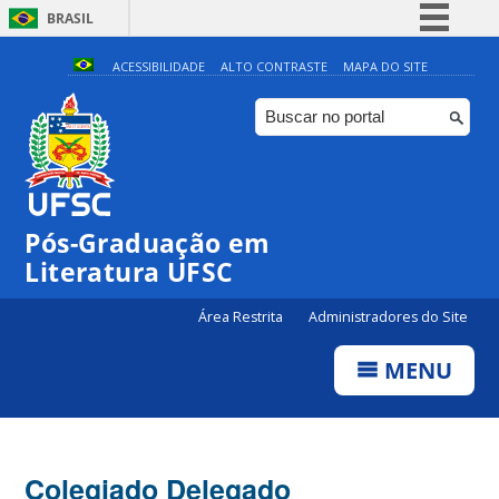
BRASIL
Simplifique!
ACESSIBILIDADE
ALTO CONTRASTE
MAPA DO SITE
Comunica BR
Participe
Acesso à informação
Legislação
Pós-Graduação em
Canais
Literatura UFSC
Área Restrita
Administradores do Site
MENU
Colegiado Delegado