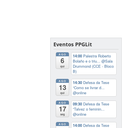
Eventos PPGLit
AGO
14:00
Palestra Roberto
6
Bolaño e o triu...
@Sala
Drummond (CCE - Bloco
qui
B)
AGO
14:30
Defesa da Tese
13
“Como se livrar d...
@online
qui
AGO
09:30
Defesa da Tese
17
“Talvez o feminin...
@online
seg
AGO
14:00
Defesa da Tese