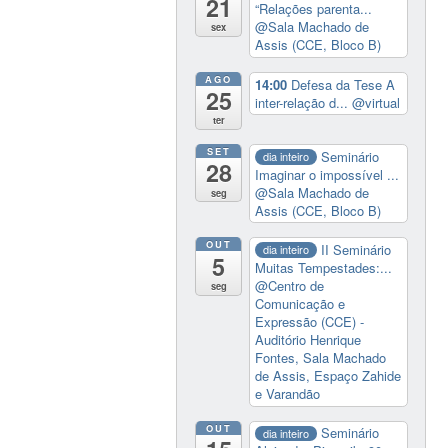
21
“Relações parenta...
@Sala Machado de
sex
Assis (CCE, Bloco B)
AGO
14:00
Defesa da Tese A
25
inter-relação d...
@virtual
ter
SET
Seminário
dia inteiro
28
Imaginar o impossível ...
@Sala Machado de
seg
Assis (CCE, Bloco B)
OUT
II Seminário
dia inteiro
5
Muitas Tempestades:...
@Centro de
seg
Comunicação e
Expressão (CCE) -
Auditório Henrique
Fontes, Sala Machado
de Assis, Espaço Zahide
e Varandão
OUT
Seminário
dia inteiro