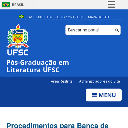
BRASIL
Simplifique!
ACESSIBILIDADE
ALTO CONTRASTE
MAPA DO SITE
Comunica BR
Participe
Acesso à informação
Legislação
Pós-Graduação em
Canais
Literatura UFSC
Área Restrita
Administradores do Site
MENU
Procedimentos para Banca de