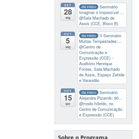
SET
Seminário
dia inteiro
28
Imaginar o impossível ...
@Sala Machado de
seg
Assis (CCE, Bloco B)
OUT
II Seminário
dia inteiro
5
Muitas Tempestades:...
@Centro de
seg
Comunicação e
Expressão (CCE) -
Auditório Henrique
Fontes, Sala Machado
de Assis, Espaço Zahide
e Varandão
OUT
Seminário
dia inteiro
15
Alejandra Pizarnik: 90...
@modo híbrido, no
qui
Centro de Comunicação
e Expressão (CCE)
Sobre o Programa