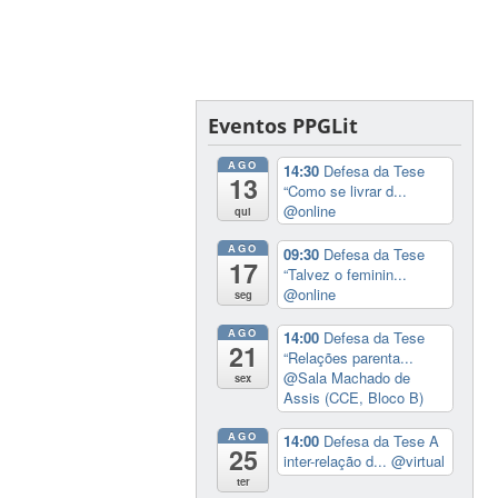
Eventos PPGLit
AGO
14:30
Defesa da Tese
13
“Como se livrar d...
@online
qui
AGO
09:30
Defesa da Tese
17
“Talvez o feminin...
@online
seg
AGO
14:00
Defesa da Tese
21
“Relações parenta...
@Sala Machado de
sex
Assis (CCE, Bloco B)
AGO
14:00
Defesa da Tese A
25
inter-relação d...
@virtual
ter