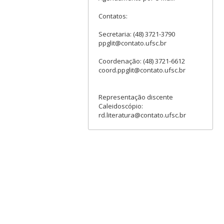
Contatos:
Secretaria: (48) 3721-3790
ppglit@contato.ufsc.br
Coordenação: (48) 3721-6612
coord.ppglit@contato.ufsc.br
Representação discente
Caleidoscópio:
rd.literatura@contato.ufsc.br