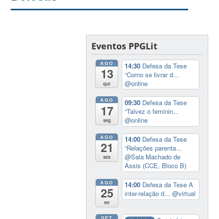
Eventos PPGLit
AGO
14:30
Defesa da Tese
13
“Como se livrar d...
@online
qui
AGO
09:30
Defesa da Tese
17
“Talvez o feminin...
@online
seg
AGO
14:00
Defesa da Tese
21
“Relações parenta...
@Sala Machado de
sex
Assis (CCE, Bloco B)
AGO
14:00
Defesa da Tese A
25
inter-relação d...
@virtual
ter
SET