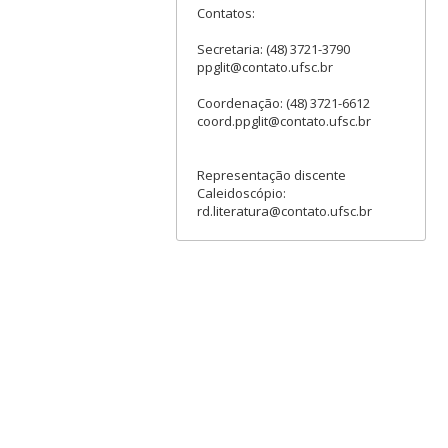
Contatos:
Secretaria: (48) 3721-3790
ppglit@contato.ufsc.br
Coordenação: (48) 3721-6612
coord.ppglit@contato.ufsc.br
Representação discente
Caleidoscópio:
rd.literatura@contato.ufsc.br