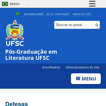
BRASIL
Simplifique!
ACESSIBILIDADE
ALTO CONTRASTE
MAPA DO SITE
Comunica BR
Participe
Acesso à informação
Legislação
Pós-Graduação em
Canais
Literatura UFSC
Área Restrita
Administradores do Site
MENU
Defesas