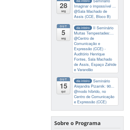
Seminário
dia inteiro
28
Imaginar o impossível ...
@Sala Machado de
seg
Assis (CCE, Bloco B)
OUT
II Seminário
dia inteiro
5
Muitas Tempestades:...
@Centro de
seg
Comunicação e
Expressão (CCE) -
Auditório Henrique
Fontes, Sala Machado
de Assis, Espaço Zahide
e Varandão
OUT
Seminário
dia inteiro
15
Alejandra Pizarnik: 90...
@modo híbrido, no
qui
Centro de Comunicação
e Expressão (CCE)
Sobre o Programa