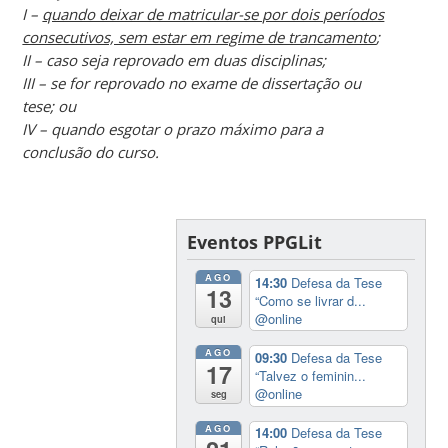
I –
quando deixar de matricular-se por dois períodos
consecutivos, sem estar em regime de trancamento
;
II – caso seja reprovado em duas disciplinas;
III – se for reprovado no exame de dissertação ou
tese; ou
IV – quando esgotar o prazo máximo para a
conclusão do curso.
Eventos PPGLit
AGO
14:30
Defesa da Tese
13
“Como se livrar d...
@online
qui
AGO
09:30
Defesa da Tese
17
“Talvez o feminin...
@online
seg
AGO
14:00
Defesa da Tese