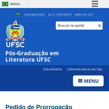
BRASIL
Simplifique!
ACESSIBILIDADE
ALTO CONTRASTE
MAPA DO SITE
Comunica BR
Participe
Acesso à informação
Legislação
Pós-Graduação em
Canais
Literatura UFSC
Área Restrita
Administradores do Site
MENU
Pedido de Prorrogação