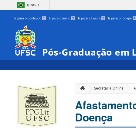
BRASIL
Ir para o conteúdo
1
Ir para o menu
2
Ir para a busca
3
Ir para o rodapé
4
Pós-Graduação em L
Secretaria Online
A
Afastamento
Doença