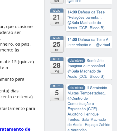
@online
seg
AGO
14:00
Defesa da Tese
21
“Relações parenta...
@Sala Machado de
sex
ar, que ocasione
Assis (CCE, Bloco B)
poderão ser
.
AGO
14:00
Defesa da Tese A
25
heiro, os pais,
inter-relação d...
@virtual
amente às
ter
SET
Seminário
dia inteiro
 até 15 (quinze)
28
Imaginar o impossível ...
te a
@Sala Machado de
seg
Assis (CCE, Bloco B)
tamento para
OUT
II Seminário
dia inteiro
5
nta) dias.
Muitas Tempestades:...
cento e oitenta)
@Centro de
seg
Comunicação e
 afastamento para
Expressão (CCE) -
Auditório Henrique
Fontes, Sala Machado
de Assis, Espaço Zahide
Tratamento de
e Varandão