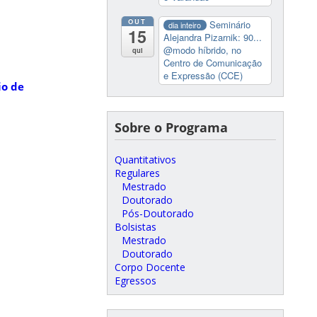
OUT
Seminário
dia inteiro
15
Alejandra Pizarnik: 90...
@modo híbrido, no
qui
Centro de Comunicação
e Expressão (CCE)
io de
Sobre o Programa
Quantitativos
Regulares
Mestrado
Doutorado
Pós-Doutorado
Bolsistas
Mestrado
Doutorado
Corpo Docente
Egressos