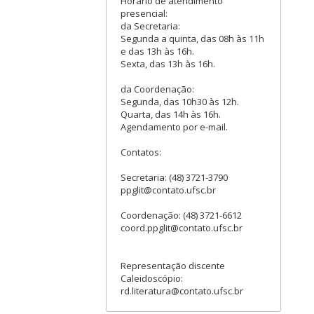
Horário de atendimento
presencial:
da Secretaria:
Segunda a quinta, das 08h às 11h
e das 13h às 16h.
Sexta, das 13h às 16h.
da Coordenação:
Segunda, das 10h30 às 12h.
Quarta, das 14h às 16h.
Agendamento por e-mail.
Contatos:
Secretaria: (48) 3721-3790
ppglit@contato.ufsc.br
Coordenação: (48) 3721-6612
coord.ppglit@contato.ufsc.br
Representação discente
Caleidoscópio:
rd.literatura@contato.ufsc.br