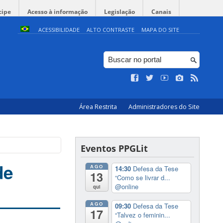
cipe
Acesso à informação
Legislação
Canais
ACESSIBILIDADE
ALTO CONTRASTE
MAPA DO SITE
Área Restrita
Administradores do Site
Eventos PPGLit
de
AGO
14:30
Defesa da Tese
13
“Como se livrar d...
@online
qui
AGO
09:30
Defesa da Tese
17
“Talvez o feminin...