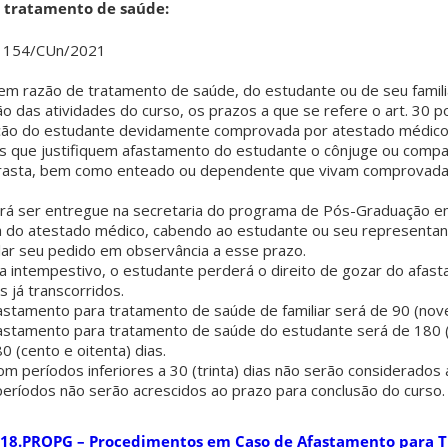
 tratamento de saúde:
va 154/CUn/2021
m razão de tratamento de saúde, do estudante ou de seu famili
o das atividades do curso, os prazos a que se refere o art. 30 
ação do estudante devidamente comprovada por atestado médico
es que justifiquem afastamento do estudante o cônjuge ou compan
adrasta, bem como enteado ou dependente que vivam comprovad
rá ser entregue na secretaria do programa de Pós-Graduação em
dia do atestado médico, cabendo ao estudante ou seu representan
lar seu pedido em observância a esse prazo.
a intempestivo, o estudante perderá o direito de gozar do afas
 já transcorridos.
stamento para tratamento de saúde de familiar será de 90 (nove
astamento para tratamento de saúde do estudante será de 180 (
0 (cento e oitenta) dias.
m períodos inferiores a 30 (trinta) dias não serão considerados
eríodos não serão acrescidos ao prazo para conclusão do curso.
18.PROPG – Procedimentos em Caso de Afastamento para 