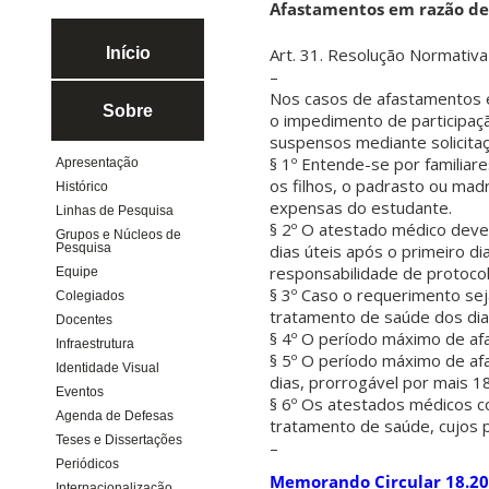
Afastamentos em razão de
Art. 31. Resolução Normati
Início
–
Nos casos de afastamentos e
Sobre
o impedimento de participaçã
suspensos mediante solicit
§ 1º Entende-se por familiar
Apresentação
os filhos, o padrasto ou m
Histórico
expensas do estudante.
Linhas de Pesquisa
§ 2º O atestado médico deve
Grupos e Núcleos de
dias úteis após o primeiro 
Pesquisa
responsabilidade de protoco
Equipe
§ 3º Caso o requerimento sej
Colegiados
tratamento de saúde dos dias
Docentes
§ 4º O período máximo de afa
Infraestrutura
§ 5º O período máximo de af
Identidade Visual
dias, prorrogável por mais 18
Eventos
§ 6º Os atestados médicos co
Agenda de Defesas
tratamento de saúde, cujos p
Teses e Dissertações
–
Periódicos
Memorando Circular 18.20
Internacionalização