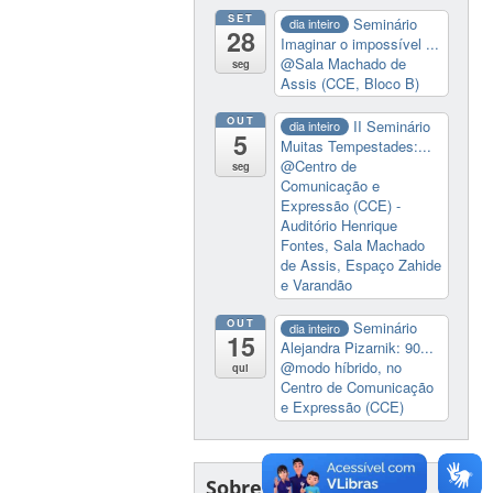
SET
Seminário
dia inteiro
28
Imaginar o impossível ...
@Sala Machado de
seg
Assis (CCE, Bloco B)
OUT
II Seminário
dia inteiro
5
Muitas Tempestades:...
@Centro de
seg
Comunicação e
Expressão (CCE) -
Auditório Henrique
Fontes, Sala Machado
de Assis, Espaço Zahide
e Varandão
OUT
Seminário
dia inteiro
15
Alejandra Pizarnik: 90...
@modo híbrido, no
qui
Centro de Comunicação
e Expressão (CCE)
Sobre o Programa