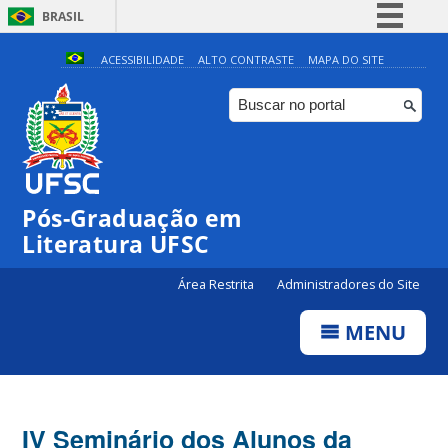
BRASIL
Simplifique!
ACESSIBILIDADE
ALTO CONTRASTE
MAPA DO SITE
Comunica BR
Participe
Acesso à informação
Legislação
Pós-Graduação em
Canais
Literatura UFSC
Área Restrita
Administradores do Site
MENU
IV Seminário dos Alunos da