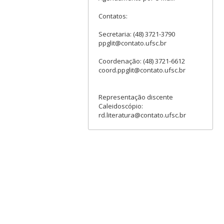
Contatos:
Secretaria: (48) 3721-3790
ppglit@contato.ufsc.br
Coordenação: (48) 3721-6612
coord.ppglit@contato.ufsc.br
Representação discente
Caleidoscópio:
rd.literatura@contato.ufsc.br