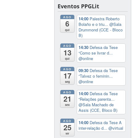
Eventos PPGLit
AGO
14:00
Palestra Roberto
6
Bolaño e o triu...
@Sala
Drummond (CCE - Bloco
qui
B)
AGO
14:30
Defesa da Tese
13
“Como se livrar d...
@online
qui
AGO
09:30
Defesa da Tese
17
“Talvez o feminin...
@online
seg
AGO
14:00
Defesa da Tese
21
“Relações parenta...
@Sala Machado de
sex
Assis (CCE, Bloco B)
AGO
14:00
Defesa da Tese A
25
inter-relação d...
@virtual
ter