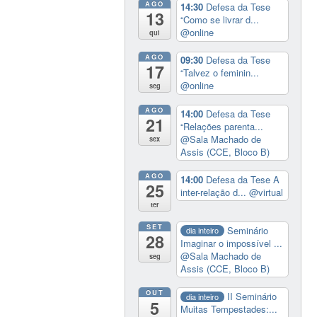
AGO
14:30
Defesa da Tese
13
“Como se livrar d...
@online
qui
AGO
09:30
Defesa da Tese
17
“Talvez o feminin...
@online
seg
AGO
14:00
Defesa da Tese
21
“Relações parenta...
@Sala Machado de
sex
Assis (CCE, Bloco B)
AGO
14:00
Defesa da Tese A
25
inter-relação d...
@virtual
ter
SET
Seminário
dia inteiro
28
Imaginar o impossível ...
@Sala Machado de
seg
Assis (CCE, Bloco B)
OUT
II Seminário
dia inteiro
5
Muitas Tempestades:...