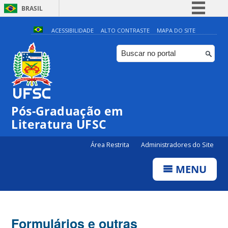
BRASIL
Simplifique!
ACESSIBILIDADE
ALTO CONTRASTE
MAPA DO SITE
Comunica BR
Participe
Acesso à informação
Legislação
Pós-Graduação em
Canais
Literatura UFSC
Área Restrita
Administradores do Site
MENU
Formulários e outras