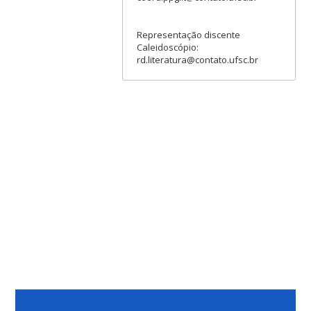
Representação discente
Caleidoscópio:
rd.literatura@contato.ufsc.br