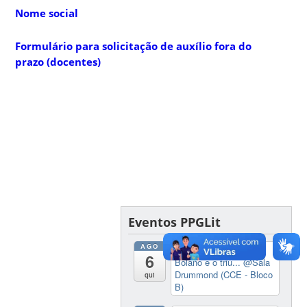
Nome social
Formulário para solicitação de auxílio fora do
prazo (docentes)
Eventos PPGLit
AGO
14:00
Palestra Roberto
6
Bolaño e o triu...
@Sala
Drummond (CCE - Bloco
qui
B)