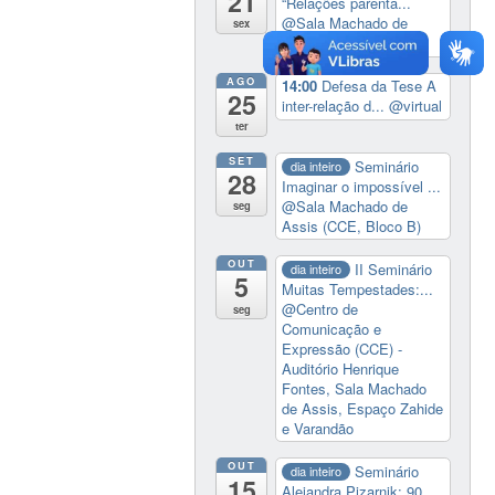
21
“Relações parenta...
@Sala Machado de
sex
Assis (CCE, Bloco B)
AGO
14:00
Defesa da Tese A
25
inter-relação d...
@virtual
ter
SET
Seminário
dia inteiro
28
Imaginar o impossível ...
@Sala Machado de
seg
Assis (CCE, Bloco B)
OUT
II Seminário
dia inteiro
5
Muitas Tempestades:...
@Centro de
seg
Comunicação e
Expressão (CCE) -
Auditório Henrique
Fontes, Sala Machado
de Assis, Espaço Zahide
e Varandão
OUT
Seminário
dia inteiro
15
Alejandra Pizarnik: 90...