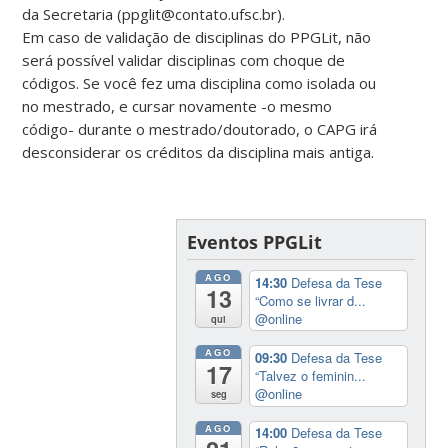
da Secretaria (ppglit@contato.ufsc.br).
Em caso de validação de disciplinas do PPGLit, não
será possível validar disciplinas com choque de
códigos. Se você fez uma disciplina como isolada ou
no mestrado, e cursar novamente -o mesmo
código- durante o mestrado/doutorado, o CAPG irá
desconsiderar os créditos da disciplina mais antiga.
Eventos PPGLit
AGO
14:30
Defesa da Tese
13
“Como se livrar d...
@online
qui
AGO
09:30
Defesa da Tese
17
“Talvez o feminin...
@online
seg
AGO
14:00
Defesa da Tese