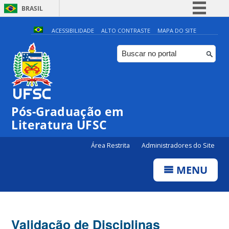
BRASIL
Simplifique!
ACESSIBILIDADE
ALTO CONTRASTE
MAPA DO SITE
Comunica BR
Participe
Acesso à informação
Legislação
Pós-Graduação em
Canais
Literatura UFSC
Área Restrita
Administradores do Site
MENU
Validação de Disciplinas