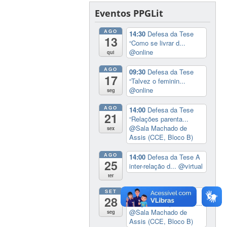
Eventos PPGLit
AGO
14:30
Defesa da Tese
13
“Como se livrar d...
@online
qui
AGO
09:30
Defesa da Tese
17
“Talvez o feminin...
@online
seg
AGO
14:00
Defesa da Tese
21
“Relações parenta...
@Sala Machado de
sex
Assis (CCE, Bloco B)
AGO
14:00
Defesa da Tese A
25
inter-relação d...
@virtual
ter
SET
Seminário
dia inteiro
28
Imaginar o impossível ...
@Sala Machado de
seg
Assis (CCE, Bloco B)