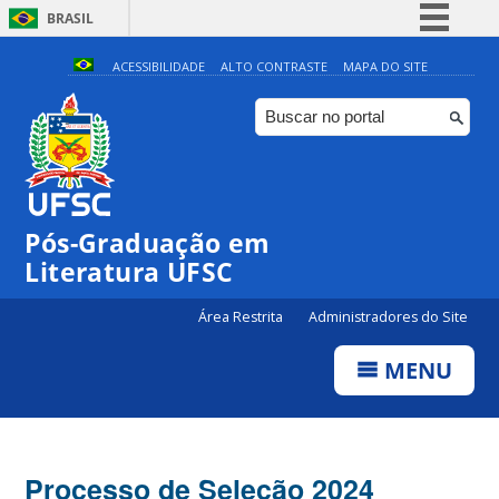
BRASIL
Simplifique!
ACESSIBILIDADE
ALTO CONTRASTE
MAPA DO SITE
Comunica BR
Participe
Acesso à informação
Legislação
Pós-Graduação em
Canais
Literatura UFSC
Área Restrita
Administradores do Site
MENU
Processo de Seleção 2024