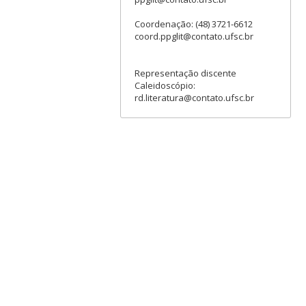
Coordenação: (48) 3721-6612
coord.ppglit@contato.ufsc.br
Representação discente
Caleidoscópio:
rd.literatura@contato.ufsc.br