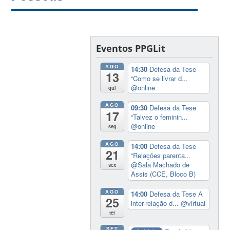
Eventos PPGLit
AGO
14:30
Defesa da Tese
13
“Como se livrar d...
@online
qui
AGO
09:30
Defesa da Tese
17
“Talvez o feminin...
@online
seg
AGO
14:00
Defesa da Tese
21
“Relações parenta...
@Sala Machado de
sex
Assis (CCE, Bloco B)
AGO
14:00
Defesa da Tese A
25
inter-relação d...
@virtual
ter
SET