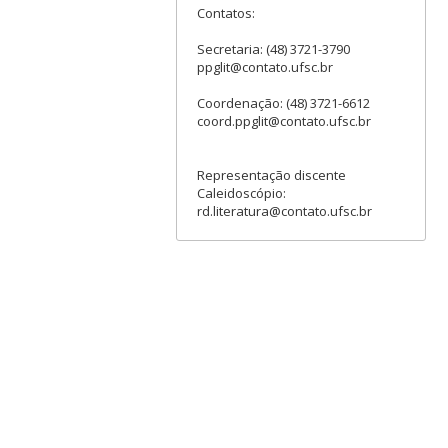
Contatos:
Secretaria: (48) 3721-3790
ppglit@contato.ufsc.br
Coordenação: (48) 3721-6612
coord.ppglit@contato.ufsc.br
Representação discente
Caleidoscópio:
rd.literatura@contato.ufsc.br