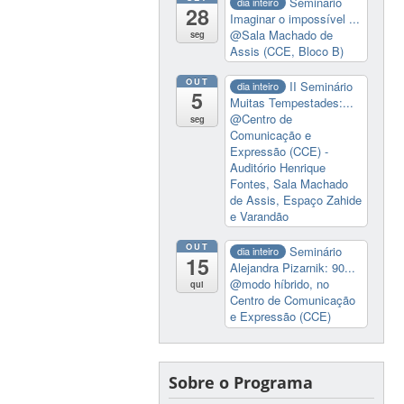
Seminário
dia inteiro
28
Imaginar o impossível ...
@Sala Machado de
seg
Assis (CCE, Bloco B)
OUT
II Seminário
dia inteiro
5
Muitas Tempestades:...
@Centro de
seg
Comunicação e
Expressão (CCE) -
Auditório Henrique
Fontes, Sala Machado
de Assis, Espaço Zahide
e Varandão
OUT
Seminário
dia inteiro
15
Alejandra Pizarnik: 90...
@modo híbrido, no
qui
Centro de Comunicação
e Expressão (CCE)
Sobre o Programa