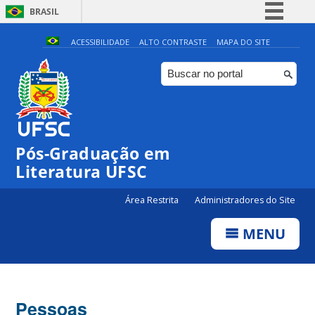
BRASIL
Simplifique!
ACESSIBILIDADE
ALTO CONTRASTE
MAPA DO SITE
Comunica BR
Participe
Acesso à informação
Legislação
Pós-Graduação em
Canais
Literatura UFSC
Área Restrita
Administradores do Site
MENU
Pessoas