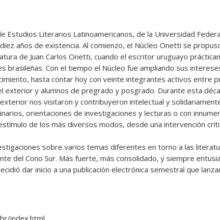
de Estudios Literarios Latinoamericanos, de la Universidad Federa
 diez años de existencia. Al comienzo, el Núcleo Onetti se propu
teratura de Juan Carlos Onetti, cuando el escritor uruguayo práctic
s brasileñas. Con el tiempo el Núcleo fue ampliando sus interese
miento, hasta contar hoy con veinte integrantes activos entre 
del exterior y alumnos de pregrado y posgrado. Durante esta déc
 exterior nos visitaron y contribuyeron intelectual y solidariament
narios, orientaciones de investigaciones y lecturas o con innume
stímulo de los más diversos modos, desde una intervención críti
estigaciones sobre varios temas diferentes en torno a las literatu
te del Cono Sur. Más fuerte, más consolidado, y siempre entusi
decidió dar inicio a una publicación electrónica semestral que lanz
.br/index.html