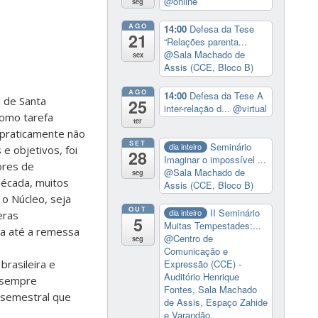
@online
seg
AGO
14:00
Defesa da Tese
21
“Relações parenta...
@Sala Machado de
sex
Assis (CCE, Bloco B)
AGO
14:00
Defesa da Tese A
l de Santa
25
inter-relação d...
@virtual
como tarefa
ter
o praticamente não
SET
Seminário
dia inteiro
e objetivos, foi
28
Imaginar o impossível ...
ores de
@Sala Machado de
seg
década, muitos
Assis (CCE, Bloco B)
 o Núcleo, seja
OUT
II Seminário
dia inteiro
eras
5
Muitas Tempestades:...
ca até a remessa
@Centro de
seg
Comunicação e
Expressão (CCE) -
brasileira e
Auditório Henrique
e sempre
Fontes, Sala Machado
a semestral que
de Assis, Espaço Zahide
e Varandão