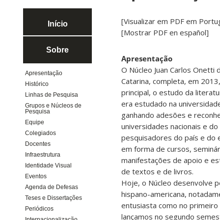
[Visualizar em PDF em Portu
Início
[Mostrar PDF en español]
Sobre
Apresentação
O Núcleo Juan Carlos Onetti 
Apresentação
Catarina, completa, em 2013,
Histórico
principal, o estudo da litera
Linhas de Pesquisa
era estudado na universidade
Grupos e Núcleos de
Pesquisa
ganhando adesões e reconhec
Equipe
universidades nacionais e do
Colegiados
pesquisadores do país e do e
Docentes
em forma de cursos, seminár
Infraestrutura
manifestações de apoio e es
Identidade Visual
de textos e de livros.
Eventos
Hoje, o Núcleo desenvolve pe
Agenda de Defesas
hispano-americana, notadamen
Teses e Dissertações
entusiasta como no primeiro d
Periódicos
lançamos no segundo semest
Internacionalização