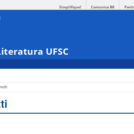
Simplifique!
Comunica BR
Parti
iteratura UFSC
etti
ti