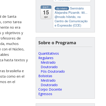
OUT
Seminário
dia inteiro
15
Alejandra Pizarnik: 90...
l de Santa
@modo híbrido, no
qui
Centro de Comunicação
so, como tarea
e Expressão (CCE)
amente no era
s y objetivos y
profesores de
Sobre o Programa
ada, muchos
e con el Núcleo,
Quantitativos
rables
Regulares
ca hasta textos y
Mestrado
Doutorado
ras brasileña e
Pós-Doutorado
Bolsistas
asta como en el
Mestrado
amos en el
Doutorado
Corpo Docente
Egressos