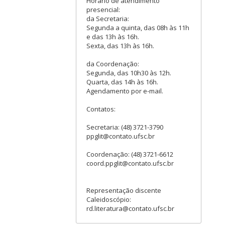
Horário de atendimento
presencial:
da Secretaria:
Segunda a quinta, das 08h às 11h
e das 13h às 16h.
Sexta, das 13h às 16h.
da Coordenação:
Segunda, das 10h30 às 12h.
Quarta, das 14h às 16h.
Agendamento por e-mail.
Contatos:
Secretaria: (48) 3721-3790
ppglit@contato.ufsc.br
Coordenação: (48) 3721-6612
coord.ppglit@contato.ufsc.br
Representação discente
Caleidoscópio:
rd.literatura@contato.ufsc.br