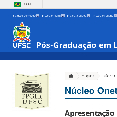
BRASIL
Ir para o conteúdo
1
Ir para o menu
2
Ir para a busca
3
Ir para o rodapé
4
Pós-Graduação em L
Pesquisa
Núcleo On
Núcleo Onet
Apresentação