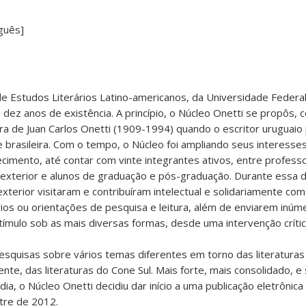
guês]
de Estudos Literários Latino-americanos, da Universidade Federa
 dez anos de existência. A princípio, o Núcleo Onetti se propôs, 
tura de Juan Carlos Onetti (1909-1994) quando o escritor uruguai
 brasileira. Com o tempo, o Núcleo foi ampliando seus interesses 
imento, até contar com vinte integrantes ativos, entre profess
 exterior e alunos de graduação e pós-graduação. Durante essa 
xterior visitaram e contribuíram intelectual e solidariamente com
ios ou orientações de pesquisa e leitura, além de enviarem inúm
tímulo sob as mais diversas formas, desde uma intervenção críti
squisas sobre vários temas diferentes em torno das literaturas 
te, das literaturas do Cone Sul. Mais forte, mais consolidado, 
ia, o Núcleo Onetti decidiu dar início a uma publicação eletrônic
re de 2012.