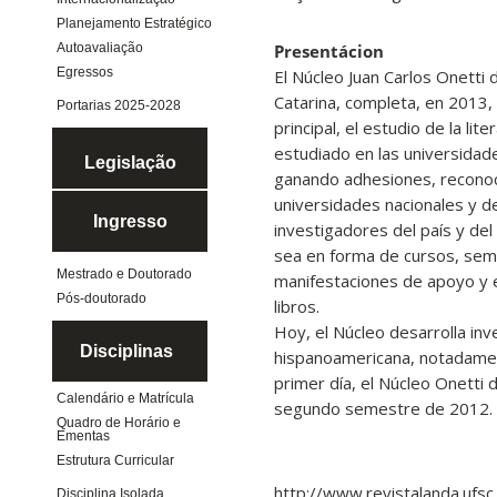
Planejamento Estratégico
Autoavaliação
Presentácion
Egressos
El Núcleo Juan Carlos Onetti 
Catarina, completa, en 2013,
Portarias 2025-2028
principal, el estudio de la li
estudiado en las universidade
Legislação
ganando adhesiones, reconoci
universidades nacionales y 
Ingresso
investigadores del país y del
sea en forma de cursos, semi
Mestrado e Doutorado
manifestaciones de apoyo y e
Pós-doutorado
libros.
Hoy, el Núcleo desarrolla inv
Disciplinas
hispanoamericana, notadamen
primer día, el Núcleo Onetti 
Calendário e Matrícula
segundo semestre de 2012.
Quadro de Horário e
Ementas
Estrutura Curricular
http://www.revistalanda.ufsc
Disciplina Isolada