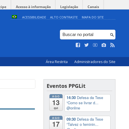
cipe
Acesso à informação
Legislação
Canais
ACESSIBILIDADE
ALTO CONTRASTE
MAPA DO SITE
Área Restrita
Administradores do Site
Eventos PPGLit
AGO
14:30
Defesa da Tese
13
“Como se livrar d...
@online
qui
AGO
09:30
Defesa da Tese
17
“Talvez o feminin...