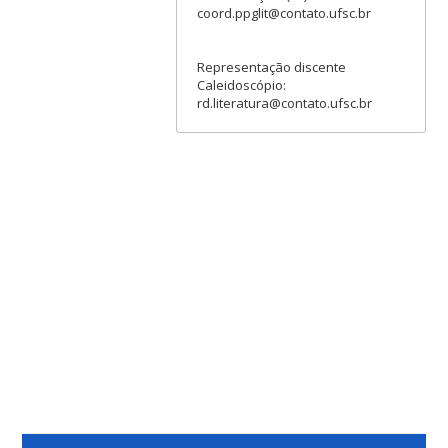
coord.ppglit@contato.ufsc.br
Representação discente
Caleidoscópio:
rd.literatura@contato.ufsc.br