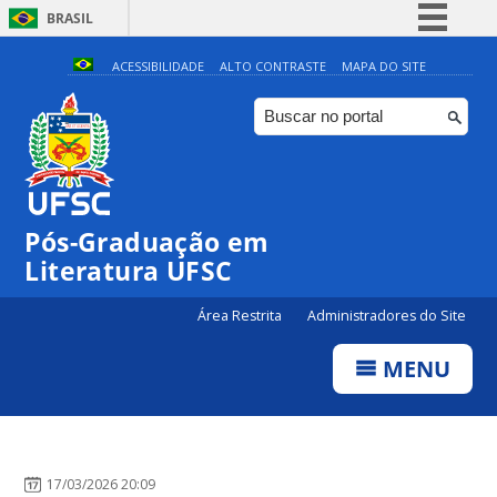
BRASIL
Simplifique!
ACESSIBILIDADE
ALTO CONTRASTE
MAPA DO SITE
Comunica BR
Participe
Acesso à informação
Legislação
Pós-Graduação em
Canais
Literatura UFSC
Área Restrita
Administradores do Site
MENU
17/03/2026 20:09