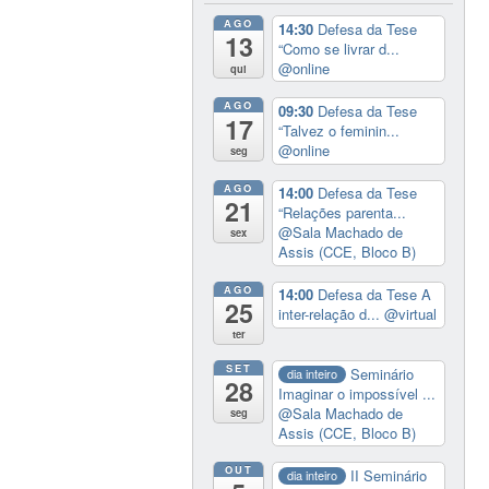
AGO
14:30
Defesa da Tese
13
“Como se livrar d...
@online
qui
AGO
09:30
Defesa da Tese
17
“Talvez o feminin...
@online
seg
AGO
14:00
Defesa da Tese
21
“Relações parenta...
@Sala Machado de
sex
Assis (CCE, Bloco B)
AGO
14:00
Defesa da Tese A
25
inter-relação d...
@virtual
ter
SET
Seminário
dia inteiro
28
Imaginar o impossível ...
@Sala Machado de
seg
Assis (CCE, Bloco B)
OUT
II Seminário
dia inteiro