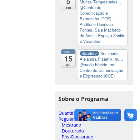
5
Muitas Tempestades:...
@Centro de
seg
Comunicação e
Expressão (CCE) -
Auditório Henrique
Fontes, Sala Machado
de Assis, Espaço Zahide
e Varandão
OUT
Seminário
dia inteiro
15
Alejandra Pizarnik: 90...
@modo híbrido, no
qui
Centro de Comunicação
e Expressão (CCE)
Sobre o Programa
Quantitativos
Regulares
Mestrado
Doutorado
Pós-Doutorado