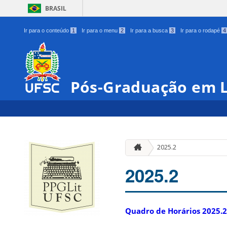
BRASIL
Ir para o conteúdo
1
Ir para o menu
2
Ir para a busca
3
Ir para o rodapé
4
Pós-Graduação em L
2025.2
2025.2
Quadro de Horários 2025.2