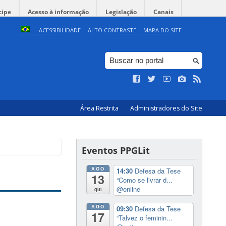
cipe
Acesso à informação
Legislação
Canais
ACESSIBILIDADE
ALTO CONTRASTE
MAPA DO SITE
Área Restrita
Administradores do Site
Eventos PPGLit
AGO
14:30
Defesa da Tese
13
“Como se livrar d...
@online
qui
AGO
09:30
Defesa da Tese
17
“Talvez o feminin...