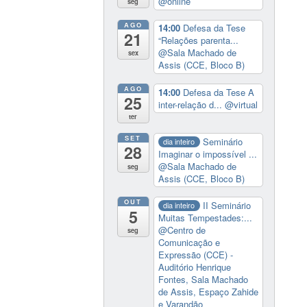
@online
seg
AGO
14:00
Defesa da Tese
21
“Relações parenta...
@Sala Machado de
sex
Assis (CCE, Bloco B)
AGO
14:00
Defesa da Tese A
25
inter-relação d...
@virtual
ter
SET
Seminário
dia inteiro
28
Imaginar o impossível ...
@Sala Machado de
seg
Assis (CCE, Bloco B)
OUT
II Seminário
dia inteiro
5
Muitas Tempestades:...
@Centro de
seg
Comunicação e
Expressão (CCE) -
Auditório Henrique
Fontes, Sala Machado
de Assis, Espaço Zahide
e Varandão