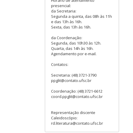
Horário de atendimento
presencial:
da Secretaria:
Segunda a quinta, das 08h às 11h
e das 13h às 16h.
Sexta, das 13h às 16h.
da Coordenação:
Segunda, das 10h30 às 12h.
Quarta, das 14h às 16h.
Agendamento por e-mail.
Contatos:
Secretaria: (48) 3721-3790
ppglit@contato.ufsc.br
Coordenação: (48) 3721-6612
coord.ppglit@contato.ufsc.br
Representação discente
Caleidoscópio:
rd.literatura@contato.ufsc.br