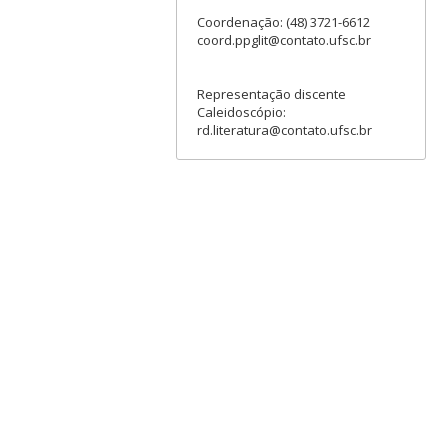
Coordenação: (48) 3721-6612
coord.ppglit@contato.ufsc.br
Representação discente
Caleidoscópio:
rd.literatura@contato.ufsc.br