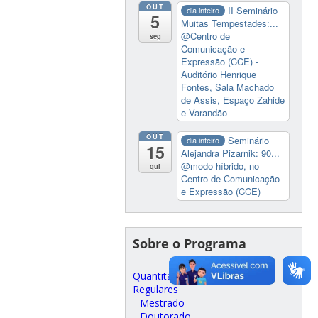
OUT
II Seminário
dia inteiro
5
Muitas Tempestades:...
@Centro de
seg
Comunicação e
Expressão (CCE) -
Auditório Henrique
Fontes, Sala Machado
de Assis, Espaço Zahide
e Varandão
OUT
Seminário
dia inteiro
15
Alejandra Pizarnik: 90...
@modo híbrido, no
qui
Centro de Comunicação
e Expressão (CCE)
Sobre o Programa
Quantitativos
Regulares
Mestrado
Doutorado