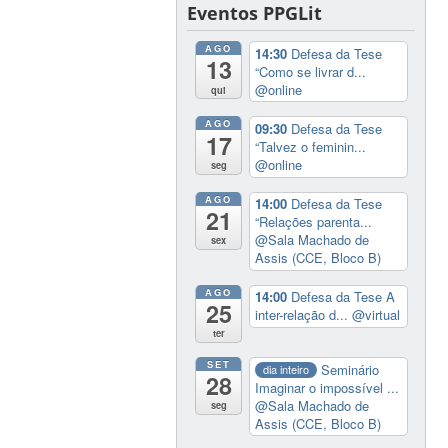
Eventos PPGLit
AGO
14:30
Defesa da Tese
13
“Como se livrar d...
@online
qui
AGO
09:30
Defesa da Tese
17
“Talvez o feminin...
@online
seg
AGO
14:00
Defesa da Tese
21
“Relações parenta...
@Sala Machado de
sex
Assis (CCE, Bloco B)
AGO
14:00
Defesa da Tese A
25
inter-relação d...
@virtual
ter
SET
Seminário
dia inteiro
28
Imaginar o impossível ...
@Sala Machado de
seg
Assis (CCE, Bloco B)