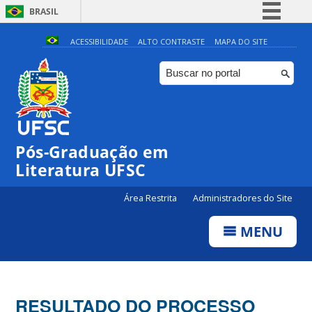
BRASIL
Simplifique!
ACESSIBILIDADE
ALTO CONTRASTE
MAPA DO SITE
Comunica BR
Participe
Acesso à informação
Legislação
Pós-Graduação em
Canais
Literatura UFSC
Área Restrita
Administradores do Site
MENU
RESULTADO DO PROCESSO