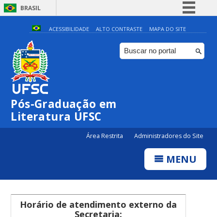
BRASIL
Simplifique!
ACESSIBILIDADE
ALTO CONTRASTE
MAPA DO SITE
Comunica BR
Participe
Acesso à informação
Legislação
Pós-Graduação em
Canais
Literatura UFSC
Área Restrita
Administradores do Site
MENU
Horário de atendimento externo da
Secretaria: