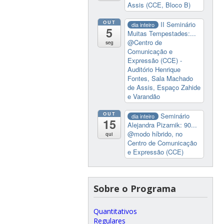
Assis (CCE, Bloco B)
OUT
II Seminário
dia inteiro
5
Muitas Tempestades:...
@Centro de
seg
Comunicação e
Expressão (CCE) -
Auditório Henrique
Fontes, Sala Machado
de Assis, Espaço Zahide
e Varandão
OUT
Seminário
dia inteiro
15
Alejandra Pizarnik: 90...
@modo híbrido, no
qui
Centro de Comunicação
e Expressão (CCE)
Sobre o Programa
Quantitativos
Regulares