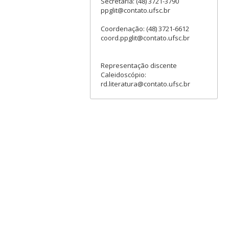
Secretaria: (48) 3721-3790
ppglit@contato.ufsc.br
Coordenação: (48) 3721-6612
coord.ppglit@contato.ufsc.br
Representação discente
Caleidoscópio:
rd.literatura@contato.ufsc.br