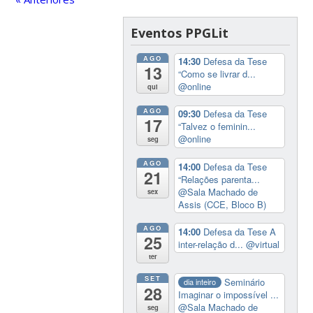
Eventos PPGLit
AGO
14:30
Defesa da Tese
13
“Como se livrar d...
@online
qui
AGO
09:30
Defesa da Tese
17
“Talvez o feminin...
@online
seg
AGO
14:00
Defesa da Tese
21
“Relações parenta...
@Sala Machado de
sex
Assis (CCE, Bloco B)
AGO
14:00
Defesa da Tese A
25
inter-relação d...
@virtual
ter
SET
Seminário
dia inteiro
28
Imaginar o impossível ...
@Sala Machado de
seg