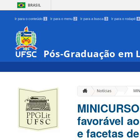
BRASIL
Ir para o conteúdo
1
Ir para o menu
2
Ir para a busca
3
Ir para o rodapé
4
Pós-Graduação em L
»
Notícias
MIN
MINICURSO “
favorável ao
e facetas de