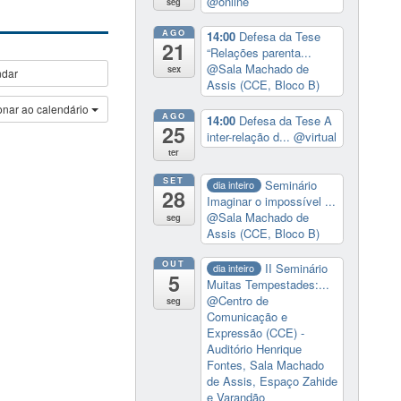
@online
seg
AGO
14:00
Defesa da Tese
21
“Relações parenta...
@Sala Machado de
sex
ndar
Assis (CCE, Bloco B)
onar ao calendário
AGO
14:00
Defesa da Tese A
25
inter-relação d...
@virtual
ter
SET
Seminário
dia inteiro
28
Imaginar o impossível ...
@Sala Machado de
seg
Assis (CCE, Bloco B)
OUT
II Seminário
dia inteiro
5
Muitas Tempestades:...
@Centro de
seg
Comunicação e
Expressão (CCE) -
Auditório Henrique
Fontes, Sala Machado
de Assis, Espaço Zahide
e Varandão