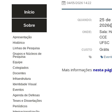
04/05/2026 14:22
Início
25 de
QUANDO:
2026
Sobre
Sala: H
ONDE:
CCE
Apresentação
UFSC
Histórico
Linhas de Pesquisa
Grátis
CUSTO
Grupos e Núcleos de
Event
Pesquisa
Equipe
Colegiados
Mais informações
nesta pág
Docentes
Infraestrutura
Identidade Visual
Eventos
Agenda de Defesas
Teses e Dissertações
Periódicos
Internacionalização