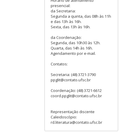
Horário de atendimento
presencial:
da Secretaria:
Segunda a quinta, das 08h às 11h
e das 13h às 16h.
Sexta, das 13h às 16h.
da Coordenação:
Segunda, das 10h30 às 12h.
Quarta, das 14h às 16h.
Agendamento por e-mail.
Contatos:
Secretaria: (48) 3721-3790
ppglit@contato.ufsc.br
Coordenação: (48) 3721-6612
coord.ppglit@contato.ufsc.br
Representação discente
Caleidoscópio:
rd.literatura@contato.ufsc.br