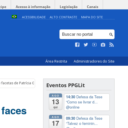
cipe
Acesso à informação
Legislação
Canais
ACESSIBILIDADE
ALTO CONTRASTE
MAPA DO SITE
Área Restrita
Administradores do Site
 facetas de Patrícia Galvão (Pagu)
Eventos PPGLit
AGO
14:30
Defesa da Tese
13
“Como se livrar d...
 faces
@online
qui
AGO
09:30
Defesa da Tese
17
“Talvez o feminin...