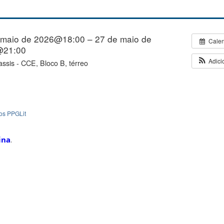
 maio de 2026@18:00 – 27 de maio de
Cale
@21:00
Adici
assis - CCE, Bloco B, térreo
os PPGLit
ina
.