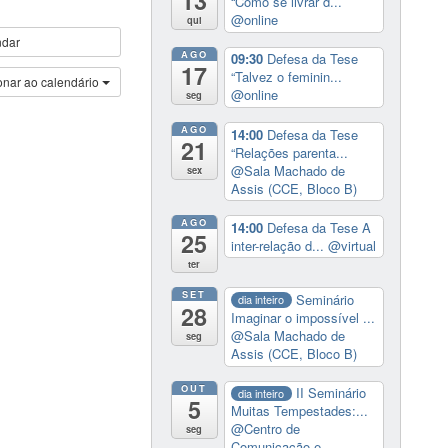
13
“Como se livrar d...
@online
qui
ndar
AGO
09:30
Defesa da Tese
17
“Talvez o feminin...
onar ao calendário
@online
seg
AGO
14:00
Defesa da Tese
21
“Relações parenta...
@Sala Machado de
sex
Assis (CCE, Bloco B)
AGO
14:00
Defesa da Tese A
25
inter-relação d...
@virtual
ter
SET
Seminário
dia inteiro
28
Imaginar o impossível ...
@Sala Machado de
seg
Assis (CCE, Bloco B)
OUT
II Seminário
dia inteiro
5
Muitas Tempestades:...
@Centro de
seg
Comunicação e