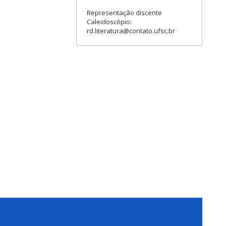
Representação discente
Caleidoscópio:
rd.literatura@contato.ufsc.br