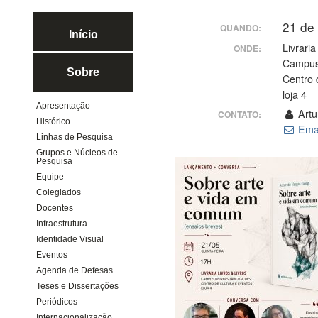
21 de
QUANDO:
Início
Livraria
ONDE:
Campus 
Sobre
Centro 
loja 4
Apresentação
Artu
CONTATO:
Histórico
Ema
Linhas de Pesquisa
Grupos e Núcleos de
Pesquisa
Equipe
Colegiados
Docentes
Infraestrutura
Identidade Visual
Eventos
Agenda de Defesas
Teses e Dissertações
Periódicos
Internacionalização