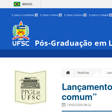
BRASIL
Ir para o conteúdo
1
Ir para o menu
2
Ir para a busca
3
Ir para o rodapé
4
Pós-Graduação em L
»
Notícias
Lan
Lançamento 
comum”
19/05/2026 08:22