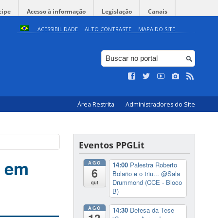
cipe
Acesso à informação
Legislação
Canais
ACESSIBILIDADE
ALTO CONTRASTE
MAPA DO SITE
Área Restrita
Administradores do Site
Eventos PPGLit
a em
AGO
14:00
Palestra Roberto
6
Bolaño e o triu...
@Sala
Drummond (CCE - Bloco
qui
B)
AGO
14:30
Defesa da Tese