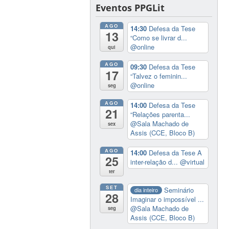
Eventos PPGLit
AGO
14:30
Defesa da Tese
13
“Como se livrar d...
@online
qui
AGO
09:30
Defesa da Tese
17
“Talvez o feminin...
@online
seg
AGO
14:00
Defesa da Tese
21
“Relações parenta...
@Sala Machado de
sex
Assis (CCE, Bloco B)
AGO
14:00
Defesa da Tese A
25
inter-relação d...
@virtual
ter
SET
Seminário
dia inteiro
28
Imaginar o impossível ...
@Sala Machado de
seg
Assis (CCE, Bloco B)