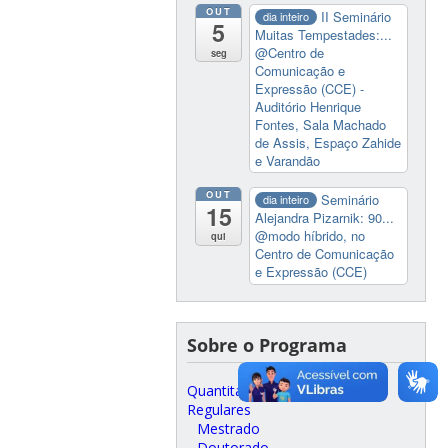
OUT
II Seminário
dia inteiro
5
Muitas Tempestades:...
@Centro de
seg
Comunicação e
Expressão (CCE) -
Auditório Henrique
Fontes, Sala Machado
de Assis, Espaço Zahide
e Varandão
OUT
Seminário
dia inteiro
15
Alejandra Pizarnik: 90...
@modo híbrido, no
qui
Centro de Comunicação
e Expressão (CCE)
Sobre o Programa
Quantitativos
Regulares
Mestrado
Doutorado