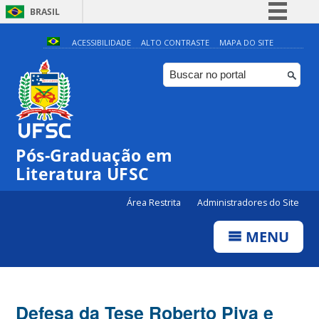
BRASIL
Simplifique!
ACESSIBILIDADE
ALTO CONTRASTE
MAPA DO SITE
Comunica BR
Participe
Acesso à informação
Legislação
Pós-Graduação em
Canais
Literatura UFSC
Área Restrita
Administradores do Site
MENU
Defesa da Tese Roberto Piva e