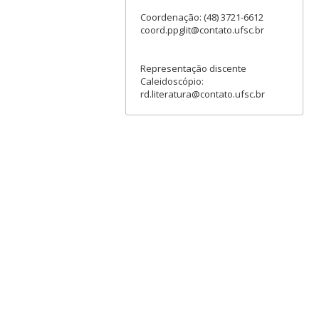
Coordenação: (48) 3721-6612
coord.ppglit@contato.ufsc.br
Representação discente
Caleidoscópio:
rd.literatura@contato.ufsc.br