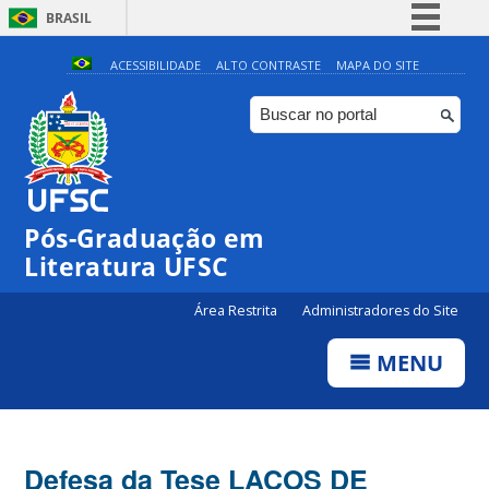
BRASIL
Simplifique!
ACESSIBILIDADE
ALTO CONTRASTE
MAPA DO SITE
Comunica BR
Participe
Acesso à informação
Legislação
Pós-Graduação em
Canais
Literatura UFSC
Área Restrita
Administradores do Site
MENU
Defesa da Tese LAÇOS DE