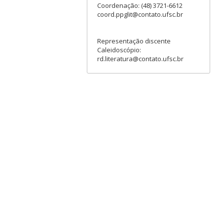
Coordenação: (48) 3721-6612
coord.ppglit@contato.ufsc.br
Representação discente
Caleidoscópio:
rd.literatura@contato.ufsc.br