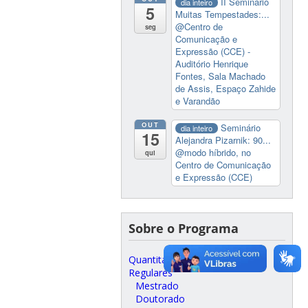
II Seminário
dia inteiro
5
Muitas Tempestades:...
@Centro de
seg
Comunicação e
Expressão (CCE) -
Auditório Henrique
Fontes, Sala Machado
de Assis, Espaço Zahide
e Varandão
OUT
Seminário
dia inteiro
15
Alejandra Pizarnik: 90...
@modo híbrido, no
qui
Centro de Comunicação
e Expressão (CCE)
Sobre o Programa
Quantitativos
Regulares
Mestrado
Doutorado