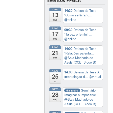
Eventos PPGLit
AGO
14:30
Defesa da Tese
13
“Como se livrar d...
@online
qui
AGO
09:30
Defesa da Tese
17
“Talvez o feminin...
@online
seg
AGO
14:00
Defesa da Tese
21
“Relações parenta...
@Sala Machado de
sex
Assis (CCE, Bloco B)
AGO
14:00
Defesa da Tese A
25
inter-relação d...
@virtual
ter
SET
Seminário
dia inteiro
28
Imaginar o impossível ...
@Sala Machado de
seg
Assis (CCE, Bloco B)
OUT