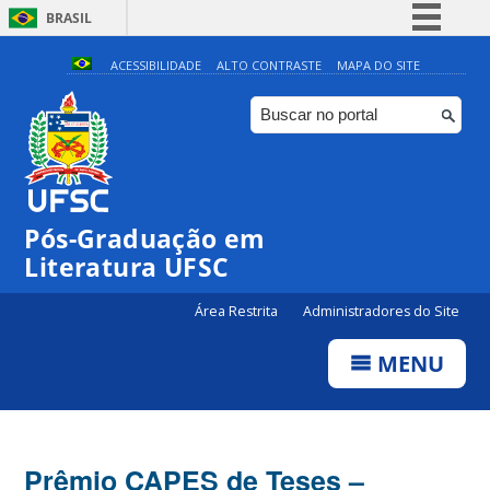
BRASIL
Simplifique!
ACESSIBILIDADE
ALTO CONTRASTE
MAPA DO SITE
Comunica BR
Participe
Acesso à informação
Legislação
Pós-Graduação em
Canais
Literatura UFSC
Área Restrita
Administradores do Site
MENU
Prêmio CAPES de Teses –