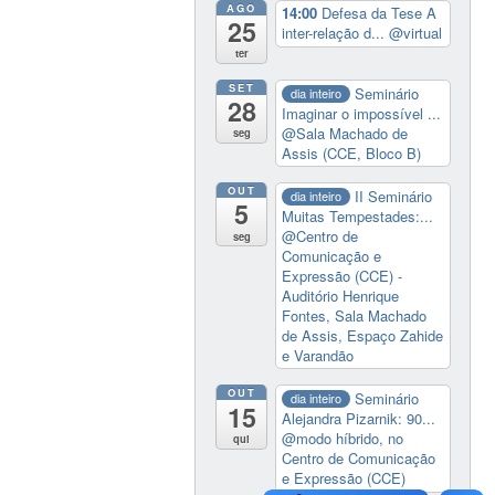
AGO
14:00
Defesa da Tese A
25
inter-relação d...
@virtual
ter
SET
Seminário
dia inteiro
28
Imaginar o impossível ...
@Sala Machado de
seg
Assis (CCE, Bloco B)
OUT
II Seminário
dia inteiro
5
Muitas Tempestades:...
@Centro de
seg
Comunicação e
Expressão (CCE) -
Auditório Henrique
Fontes, Sala Machado
de Assis, Espaço Zahide
e Varandão
OUT
Seminário
dia inteiro
15
Alejandra Pizarnik: 90...
@modo híbrido, no
qui
Centro de Comunicação
e Expressão (CCE)