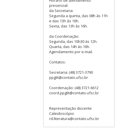
Horário de atendimento
presencial:
da Secretaria:
Segunda a quinta, das 08h às 11h
e das 13h às 16h.
Sexta, das 13h às 16h.
da Coordenação:
Segunda, das 10h30 às 12h.
Quarta, das 14h às 16h.
Agendamento por e-mail.
Contatos:
Secretaria: (48) 3721-3790
ppglit@contato.ufsc.br
Coordenação: (48) 3721-6612
coord.ppglit@contato.ufsc.br
Representação discente
Caleidoscópio:
rd.literatura@contato.ufsc.br