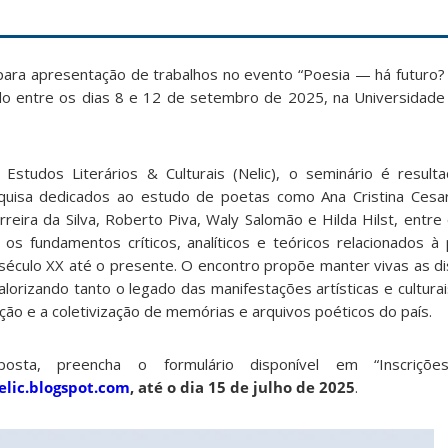
 para apresentação de trabalhos no evento “Poesia — há futuro? 
zado entre os dias 8 e 12 de setembro de 2025, na Universidade
Estudos Literários & Culturais (Nelic), o seminário é resul
uisa dedicados ao estudo de poetas como Ana Cristina Cesar,
rreira da Silva, Roberto Piva, Waly Salomão e Hilda Hilst, entre
r os fundamentos críticos, analíticos e teóricos relacionados à
século XX até o presente. O encontro propõe manter vivas as d
, valorizando tanto o legado das manifestações artísticas e cultu
ão e a coletivização de memórias e arquivos poéticos do país.
osta, preencha o formulário disponível em “Inscriçõe
elic.blogspot.com
, até o dia 15 de julho de 2025
.