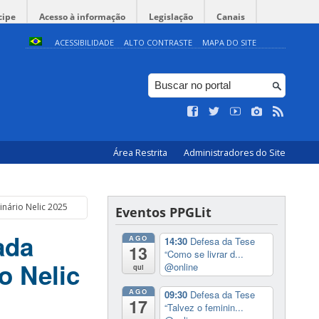
cipe
Acesso à informação
Legislação
Canais
ACESSIBILIDADE
ALTO CONTRASTE
MAPA DO SITE
Área Restrita
Administradores do Site
ário Nelic 2025
Eventos PPGLit
ada
AGO
14:30
Defesa da Tese
13
“Como se livrar d...
o Nelic
@online
qui
AGO
09:30
Defesa da Tese
17
“Talvez o feminin...