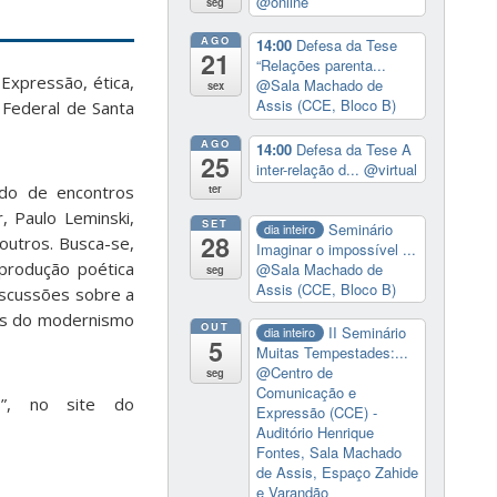
@online
seg
AGO
14:00
Defesa da Tese
21
“Relações parenta...
Expressão, ética,
@Sala Machado de
sex
Assis (CCE, Bloco B)
 Federal de Santa
AGO
14:00
Defesa da Tese A
25
inter-relação d...
@virtual
tado de encontros
ter
 Paulo Leminski,
SET
Seminário
dia inteiro
28
 outros. Busca-se,
Imaginar o impossível ...
 produção poética
@Sala Machado de
seg
Assis (CCE, Bloco B)
iscussões sobre a
rais do modernismo
OUT
II Seminário
dia inteiro
5
Muitas Tempestades:...
@Centro de
seg
Comunicação e
s”, no site do
Expressão (CCE) -
Auditório Henrique
Fontes, Sala Machado
de Assis, Espaço Zahide
e Varandão