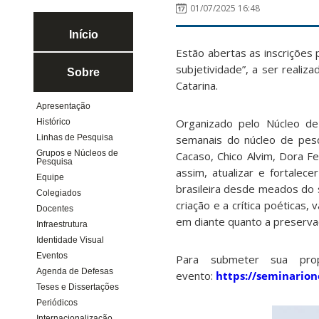
01/07/2025 16:48
Início
Estão abertas as inscrições
subjetividade”, a ser reali
Sobre
Catarina.
Apresentação
Organizado pelo Núcleo de 
Histórico
semanais do núcleo de pesq
Linhas de Pesquisa
Grupos e Núcleos de
Cacaso, Chico Alvim, Dora Fe
Pesquisa
assim, atualizar e fortalece
Equipe
brasileira desde meados do 
Colegiados
criação e a crítica poéticas
Docentes
em diante quanto a preservaç
Infraestrutura
Identidade Visual
Eventos
Para submeter sua prop
Agenda de Defesas
evento:
https://seminarion
Teses e Dissertações
Periódicos
Internacionalização