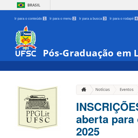
BRASIL
Ir para o conteúdo
1
Ir para o menu
2
Ir para a busca
3
Ir para o rodapé
4
Pós-Graduação em L
»
Notícias
Eventos
INSCRIÇÕE
aberta para
2025